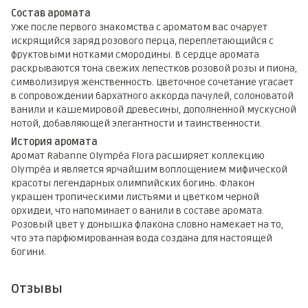
Состав аромата
Уже после первого знакомства с ароматом вас очарует
искрящийся заряд розового перца, переплетающийся с
фруктовыми нотками смородины. В сердце аромата
раскрываются тона свежих лепестков розовой розы и пиона,
символизируя женственность. Цветочное сочетание угасает
в сопровождении бархатного аккорда пачулей, солоноватой
ванили и кашемировой древесины, дополненной мускусной
нотой, добавляющей элегантности и таинственности.
История аромата
Аромат Rabanne Olympéa Flora расширяет коллекцию
Olympéa и является ярчайшим воплощением мифической
красоты легендарных олимпийских богинь. Флакон
украшен тропическими листьями и цветком черной
орхидеи, что напоминает о ванили в составе аромата.
Розовый цвет у донышка флакона словно намекает на то,
что эта парфюмированная вода создана для настоящей
богини.
Отзывы