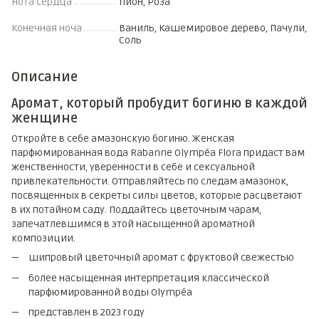
Нота сердца
Пион, Роза
Конечная ноча
Ваниль, Кашемировое дерево, Пачули,
Соль
Описание
Аромат, который пробудит богиню в каждой
женщине
Откройте в себе амазонскую богиню. Женская
парфюмированная вода Rabanne Olympéa Flora придаст вам
женственности, уверенности в себе и сексуальной
привлекательности. Отправляйтесь по следам амазонок,
посвященных в секреты силы цветов, которые расцветают
в их потайном саду. Поддайтесь цветочным чарам,
запечатлевшимся в этой насыщенной ароматной
композиции.
шипровый цветочный аромат с фруктовой свежестью
более насыщенная интерпретация классической
парфюмированной воды Olympéa
представлен в 2023 году