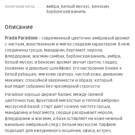
Конечная ноча
Амбра, Белый мускус, Бензоин,
Бурбонская ваниль
Описание
Prada Paradoxe
– современный цветочно-амбровый аромат
с чистым, женственным и мягко сладким характером. В нем
соединены груша, мандарин, бергамот, нероли,
флердоранж, жасмин самбак, бурбонская ваниль, амбра,
белый мускус и бензоин. Аромат звучит светло, гладко,
ухоженно и довольно шлейфово. Его настроение ближе к
белой рубашке, мягкому свитеру, чистой коже, дневному
макияжу, спокойной уверенности и образу, который
выглядит собранно без чрезмерной строгости.
Paradoxe хорошо держит баланс между свежей
цветочностью, фруктовой мягкостью и теплой амброво-
мускусной базой. Старт дает сочную чистоту груши,
мандарина и бергамота, сердце раскрывает нероли,
флердоранж и жасмин, а база оставляет на коже нежный
ванильно-амбровый след с белым мускусом. Парфюм
подходит для ежедневного ношения, офиса, встреч,