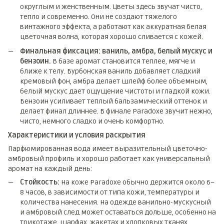
округлым и женственным. Цветы здесь звучат чисто,
тепло и современно. Они не создают тяжелого
винтажного эффекта, а работают как аккуратная белая
цветочная волна, которая хорошо сливается с кожей.
Финальная фиксация: ваниль, амбра, белый мускус и
бензоин.
В базе аромат становится теплее, мягче и
ближе к телу. Бурбонская ваниль добавляет сладкий
кремовый фон, амбра делает шлейф более объемным,
белый мускус дает ощущение чистоты и гладкой кожи.
Бензоин усиливает теплый бальзамический оттенок и
делает финал длиннее. В финале Paradoxe звучит нежно,
чисто, немного сладко и очень комфортно.
Характеристики и условия раскрытия
Парфюмированная вода имеет выразительный цветочно-
амбровый профиль и хорошо работает как универсальный
аромат на каждый день:
Стойкость:
На коже Paradoxe обычно держится около 6–
8 часов, в зависимости от типа кожи, температуры и
количества нанесения. На одежде ванильно-мускусный
и амбровый след может оставаться дольше, особенно на
трикотаже, шарфах, жакетах и хлопковых тканях.