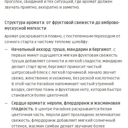
прогулок, свиданий и тех ситуаций, где аромат должен
звучать приятно, аккуратно и заметно.
Структура аромата: от фруктовой свежести до амброво-
мускусной мягкости
Аромат раскрывается плавно, с постепенным переходом от
сочного старта к чистому теплому шлейфу:
Начальный аккорд: груша, мандарин и бергамот.
С
первых минут ощущается мягкая фруктовая свежесть.
Груша добавляет сочности и легкой сладости, мандарин
делает старт ярче, бергамот приносит чистый
цитрусовый блеск с легкой горчинкой. Начало звучит
свежо, женственно и ухоженно, без резкой кислотности.
В этой части Paradoxe напоминает чистый утренний
воздух, светлую ткань и фруктовую ноту, которая быстро
становится более цветочной.
Сердце аромата: нероли, флердоранж и жасминовая
гладкость.
В центре Paradoxe раскрывается белая
цветочная часть. Нероли дает прохладную зеленоватую
свежесть, флердоранж добавляет мягкий солнечный
оттенок, жасмин самбак делает звучание более