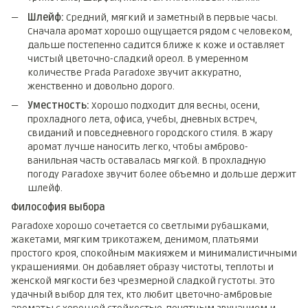
Шлейф:
Средний, мягкий и заметный в первые часы.
Сначала аромат хорошо ощущается рядом с человеком,
дальше постепенно садится ближе к коже и оставляет
чистый цветочно-сладкий ореол. В умеренном
количестве Prada Paradoxe звучит аккуратно,
женственно и довольно дорого.
Уместность:
Хорошо подходит для весны, осени,
прохладного лета, офиса, учебы, дневных встреч,
свиданий и повседневного городского стиля. В жару
аромат лучше наносить легко, чтобы амброво-
ванильная часть оставалась мягкой. В прохладную
погоду Paradoxe звучит более объемно и дольше держит
шлейф.
Философия выбора
Paradoxe хорошо сочетается со светлыми рубашками,
жакетами, мягким трикотажем, денимом, платьями
простого кроя, спокойным макияжем и минималистичными
украшениями. Он добавляет образу чистоты, теплоты и
женской мягкости без чрезмерной сладкой густоты. Это
удачный выбор для тех, кто любит цветочно-амбровые