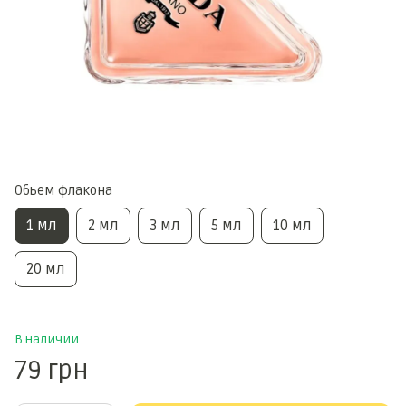
Обьем флакона
1 мл
2 мл
3 мл
5 мл
10 мл
20 мл
В наличии
79 грн