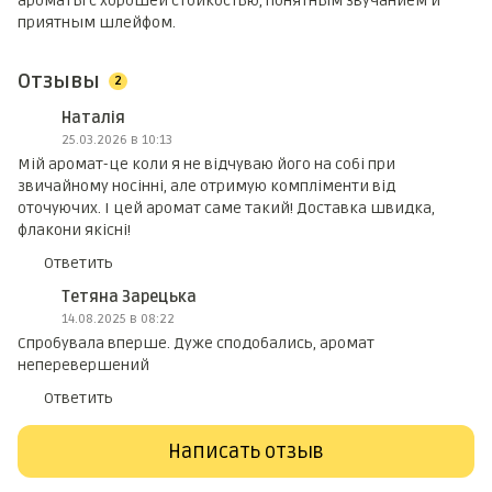
ароматы с хорошей стойкостью, понятным звучанием и
приятным шлейфом.
Отзывы
2
Наталія
25.03.2026 в 10:13
Мій аромат-це коли я не відчуваю його на собі при
звичайному носінні, але отримую компліменти від
оточуючих. І цей аромат саме такий! Доставка швидка,
флакони якісні!
Ответить
Тетяна Зарецька
14.08.2025 в 08:22
Спробувала вперше. Дуже сподобались, аромат
неперевершений
Ответить
Написать отзыв