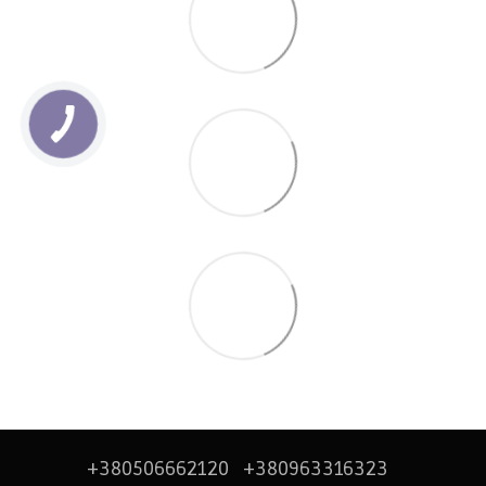
+380506662120
+380963316323