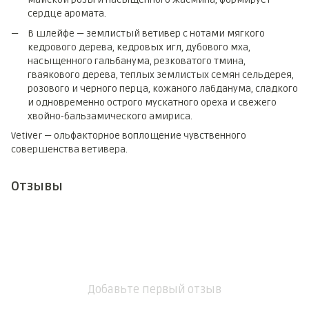
сердце аромата.
В шлейфе — землистый ветивер с нотами мягкого
кедрового дерева, кедровых игл, дубового мха,
насыщенного гальбанума, резковатого тмина,
гваякового дерева, теплых землистых семян сельдерея,
розового и черного перца, кожаного лабданума, сладкого
и одновременно острого мускатного ореха и свежего
хвойно-бальзамического амириса.
Vetiver — ольфакторное воплощение чувственного
совершенства ветивера.
Отзывы
Добавьте первый отзыв