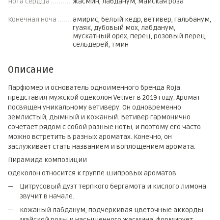
Нота сердца
жасмин, лабданум, майская роза
Конечная ноча
амирис, белый кедр, ветивер, гальбанум,
гуаяк, дубовый мох, лабданум,
мускатный орех, перец, розовый перец,
сельдерей, тмин
Описание
Парфюмер и основатель одноименного бренда Roja
представил мужской одеколон Vetiver в 2019 году. Аромат
посвящен уникальному ветиверу. Он одновременно
землистый, дымный и кожаный. Ветивер гармонично
сочетает рядом с собой разные ноты, и поэтому его часто
можно встретить в разных ароматах. Конечно, он
заслуживает стать названием и воплощением аромата.
Пирамида композиции
Одеколон относится к группе шипровых ароматов.
Цитрусовый дуэт терпкого бергамота и кислого лимона
звучит в начале.
Кожаный лабданум, подчеркивая цветочные аккорды
майской розы и насыщенного жасмина, формирует