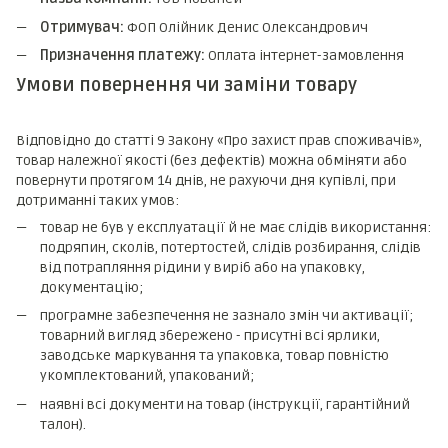
Отримувач:
ФОП Олійник Денис Олександрович
Призначення платежу:
Оплата інтернет-замовлення
Умови повернення чи заміни товару
Відповідно до статті 9 Закону «Про захист прав споживачів»,
товар належної якості (без дефектів) можна обміняти або
повернути протягом 14 днів, не рахуючи дня купівлі, при
дотриманні таких умов:
товар не був у експлуатації й не має слідів використання:
подряпин, сколів, потертостей, слідів розбирання, слідів
від потрапляння рідини у виріб або на упаковку,
документацію;
програмне забезпечення не зазнало змін чи активації;
товарний вигляд збережено - присутні всі ярлики,
заводське маркування та упаковка, товар повністю
укомплектований, упакований;
наявні всі документи на товар (інструкції, гарантійний
талон).