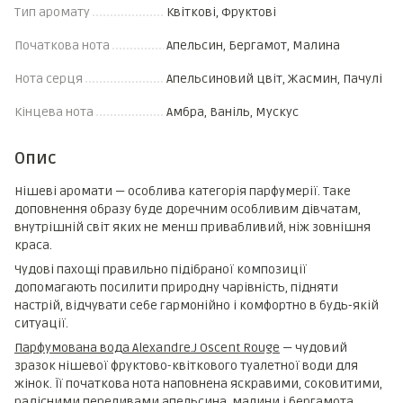
Тип аромату
Квіткові, Фруктові
Початкова нота
Апельсин, Бергамот, Малина
Нота серця
Апельсиновий цвіт, Жасмин, Пачулі
Кінцева нота
Амбра, Ваніль, Мускус
Опис
Нішеві аромати — особлива категорія парфумерії. Таке
доповнення образу буде доречним особливим дівчатам,
внутрішній світ яких не менш привабливий, ніж зовнішня
краса.
Чудові пахощі правильно підібраної композиції
допомагають посилити природну чарівність, підняти
настрій, відчувати себе гармонійно і комфортно в будь-якій
ситуації.
Парфумована вода Alexandre.J Oscent Rouge
— чудовий
зразок нішевої фруктово-квіткового туалетної води для
жінок. Її початкова нота наповнена яскравими, соковитими,
радісними переливами апельсина, малини і бергамота.