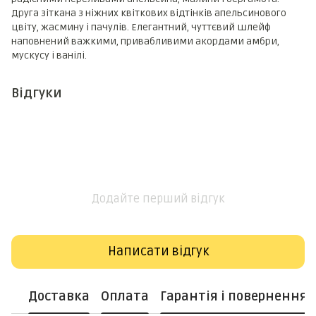
Друга зіткана з ніжних квіткових відтінків апельсинового
цвіту, жасмину і пачулів. Елегантний, чуттєвий шлейф
наповнений важкими, привабливими акордами амбри,
мускусу і ванілі.
Відгуки
Додайте перший відгук
Написати відгук
Доставка
Оплата
Гарантія і повернення