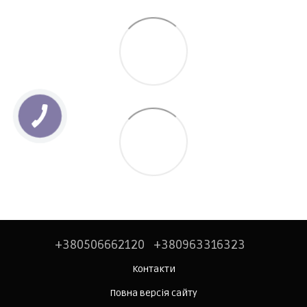
+380506662120
+380963316323
Контакти
Повна версія сайту