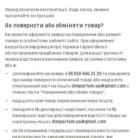
Перед початком експлуатації, будь ласка, уважно
прочитайте інструкцію!
Як повернути або обміняти товар?
Ви можете оформити заявку на повернення або ремонт
товару в особистому кабінеті сайту. При оформленні
вказується інформація про терміни гарантійного
обслуговування придбаних товарів. Для вашої зручності
можна відстежити виконання заявок за їхніми статусами.
Або ж:
зателефонуйте на номер
+38 050 666 21 20
та повідомте
про намір повернути оплачений товар або надішліть
електронний лист на пошту
dimparfum.ua@gmail.com
з
темою листа "Повернення або обмін товару";
надішліть нам товар перевізником Нова Пошта.
повідомте № декларації надісланої посилки та №
банківської картки для повернення вартості товару на
електронну пошту
dimparfum.ua@gmail.com
після отримання і подальшої перевірки вмісту посилки
на відповідність умовам повернення товару, ми