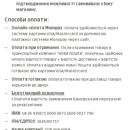
підтвердження можливості самовивозу з боку
магазину.
Способи оплати:
Онлайн-оплата Monopay.
Оплата здійснюється через
систему картами VISA/Mastercard за допомогою
платіжної системи Monopay через сайт;
Оплата при отриманні.
Після отримання товару в
транспортній компанії "НОВА ПОШТА", покупець здійснює
оплату вартості товару + вартість доставки + вартість
комicii. Оплата у відділенні Нової Пошти здійснюється
готівкою або картами VISA/Mastercard.
Оплата готівкою
. Оплата готівкою при доставці товару
курьером до двері.
Безготівковий розрахунок
Сплатити вартість замовлення банківським переказом
за реквізитами:
IBAN:
UA 36 935871 0000 0673 2600 0017 790
ІПН/ЄДРПОУ:
3626305757
Назва компанії:
ТОВ НоваПей