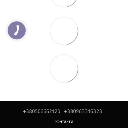
+380506662120
+380963316323
Контакти