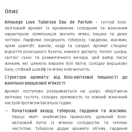
Опис
Amouage Love Tuberose Eau de Parfum
– густий біло-
квітковий аромат із кремовим, солодким та жіночним
характером. Композиція звучить м’яко, пишно та дуже
чуттєво. Парфуми поєднують туберозу, гарденію, жасмин,
крем шантійї, ваніль, кедр та сандал. Аромат створює
відчуття розкішного букета, ніжного десерту, теплої шкіри,
світлої сукні та романтичного вечора. Цей вибір пасує
жінкам, які цінують виразні білі квіти, солодку вершкову
базу, стійкий шлейф та м’яку елегантність.
Структура аромату: від біло-квіткової пишності до
ванільно-вершкової м’якості
Аромат поступово розкривається на шкірі, зберігаючи
квіткову густоту, солодку кремовість та ніжний жіночний
настрій протягом багатьох годин:
Початковий акорд: тубероза, гарденія та жасмин.
Перші миті знайомства приносять щільний біло-
квітковий потік із м’якою солодкістю та теплою
чистотою. Тубероза додає аромату об’єму, гарденія