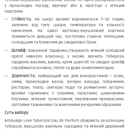
у прохолодну погоду, ввечері або в просторі з м’яким
повітрям:
Стійкість:
На шкірі аромат відчувається 7–10 годин,
залежно від типу шкіри, температури та кількості
нанесення. На одязі квітково-вершковий відтінок
тримається довший час, поступово стаючи теплішим,
солодшим та ближчим до сандалової бази.
Шлейф:
Виразний. Парфуми створюють м’який солодкий
ореол навколо власниці, у якому звучать тубероза,
гарденія, жасмин, ваніль, крем шантійї та сандал. Шлейф
сприймається ніжно, тепло та дуже компліментарно.
Доречність:
Найкращий час для використання – осінь,
зима, прохолодна весна, вечірні виходи, побачення,
ресторан, театр, святкові події та романтичні зустрічі.
Аромат гармоніює з сукнями, пальтами, шовковими
блузами, м’яким трикотажем, перловими прикрасами,
світлими тканинами та жіночними вечірніми образами.
Суть вибору
Amouage Love Tuberose Eau de Parfum обирають за розкішну
туберозу, вершкову ванільну середину та м’який деревний