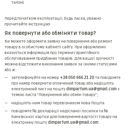
талон).
Перед початком експлуатації, будь ласка, уважно
прочитайте інструкцію!
Як повернути або обміняти товар?
Ви можете оформити заявку на повернення або ремонт
товару в особистому кабінеті сайту. При оформленні
вказується інформація про терміни гарантійного
обслуговування придбаних товарів. Для вашої зручності
можна відстежити виконання заявок за їхніми статусами.
Або ж:
зателефонуйте на номер
+38 050 666 21 20
та повідомте
про намір повернути оплачений товар або надішліть
електронний лист на пошту
dimparfum.ua@gmail.com
з
темою листа "Повернення або обмін товару";
надішліть нам товар перевізником Нова Пошта.
повідомте № декларації надісланої посилки та №
банківської картки для повернення вартості товару на
електронну пошту
dimparfum.ua@gmail.com