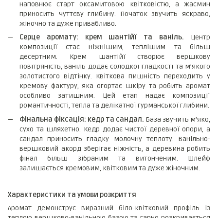
наповнює старт оксамитовою квітковістю, а жасмин
приносить чуттєву глибину. Початок звучить яскраво,
жіночно та дуже привабливо.
Серце аромату: крем шантійї та ваніль.
Центр
композиції стає ніжнішим, теплішим та більш
десертним. Крем шантійї створює вершкову
повітряність, ваніль додає солодкої гладкості та м’якого
золотистого відтінку. Квіткова пишність переходить у
кремову фактуру, яка огортає шкіру та робить аромат
особливо затишним. Цей етап надає композиції
романтичності, тепла та делікатної гурманської глибини.
Фінальна фіксація: кедр та сандал.
База звучить м’яко,
сухо та шляхетно. Кедр додає чистої деревної опори, а
сандал приносить гладку молочну теплоту. Ванільно-
вершковий акорд зберігає ніжність, а деревина робить
фінал більш зібраним та витонченим. Шлейф
залишається кремовим, квітковим та дуже жіночним.
Характеристики та умови розкриття
Аромат демонструє виразний біло-квітковий профіль із
теплою вершково-ванільною базою та гарно розкривається