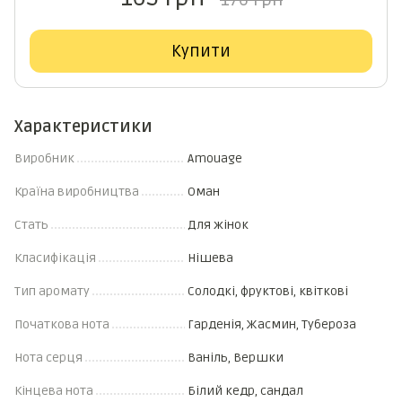
176 грн
Купити
Характеристики
Виробник
Amouage
Країна виробництва
Оман
Стать
Для жінок
Класифікація
Нішева
Тип аромату
Солодкі, фруктові, квіткові
Початкова нота
Гарденія, Жасмин, Тубероза
Нота серця
Ваніль, Вершки
Кінцева нота
Білий кедр, сандал