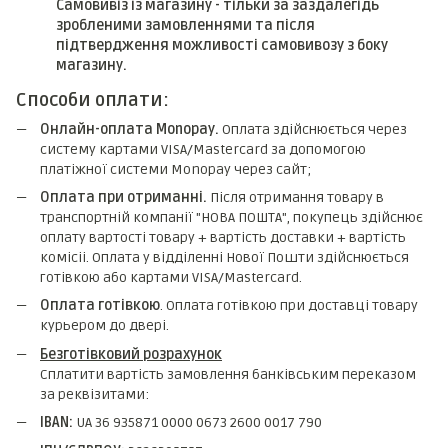
Самовивіз із магазину - тільки за заздалегідь
зробленими замовленнями та після
підтвердження можливості самовивозу з боку
магазину.
Способи оплати:
Онлайн-оплата Monopay.
Оплата здійснюється через
систему картами VISA/Mastercard за допомогою
платіжної системи Monopay через сайт;
Оплата при отриманні.
Після отримання товару в
транспортній компанії "НОВА ПОШТА", покупець здійснює
оплату вартості товару + вартість доставки + вартість
комicii. Оплата у відділенні Нової Пошти здійснюється
готівкою або картами VISA/Mastercard.
Оплата готівкою
. Оплата готівкою при доставці товару
курьером до двері.
Безготівковий розрахунок
Сплатити вартість замовлення банківським переказом
за реквізитами:
IBAN:
UA 36 935871 0000 0673 2600 0017 790