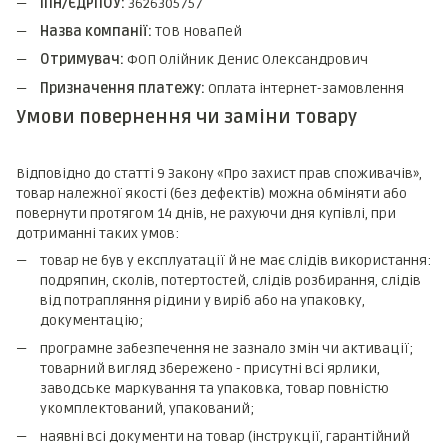
ІПН/ЄДРПОУ:
3626305757
Назва компанії:
ТОВ НоваПей
Отримувач:
ФОП Олійник Денис Олександрович
Призначення платежу:
Оплата інтернет-замовлення
Умови повернення чи заміни товару
Відповідно до статті 9 Закону «Про захист прав споживачів»,
товар належної якості (без дефектів) можна обміняти або
повернути протягом 14 днів, не рахуючи дня купівлі, при
дотриманні таких умов:
товар не був у експлуатації й не має слідів використання:
подряпин, сколів, потертостей, слідів розбирання, слідів
від потрапляння рідини у виріб або на упаковку,
документацію;
програмне забезпечення не зазнало змін чи активації;
товарний вигляд збережено - присутні всі ярлики,
заводське маркування та упаковка, товар повністю
укомплектований, упакований;
наявні всі документи на товар (інструкції, гарантійний