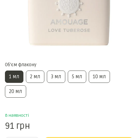
Обʼєм флакону
1 мл
2 мл
3 мл
5 мл
10 мл
20 мл
В наявності
91 грн