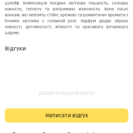
шлейф. Композиція поєднує квіткову пишність, солодку
ніжність, теплоту та витриману жіночність. Вона пасує
жінкам, які люблять стійкі, кремові та романтичні аромати з
білими квітами у головній ролі. Парфум додає образу
ніжності, доглянутості, м’якості та красивого вечірнього
шарму.
Відгуки
Додайте перший відгук
Написати відгук