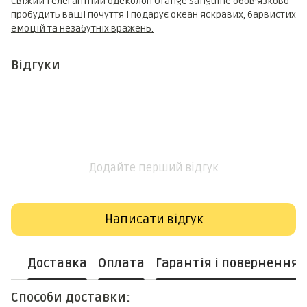
Свіжий і елегантний одеколон Orange Sanguine обов’язково
пробудить ваші почуття і подарує океан яскравих, барвистих
емоцій та незабутніх вражень.
Відгуки
Додайте перший відгук
Написати відгук
Доставка
Оплата
Гарантія і повернення
Способи доставки: