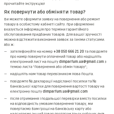
прочитайте інструкцію!
Як повернути або обміняти товар?
Ви можете оформити заявку на повернення або ремонт
товару в особистому кабінеті сайту. При оформленні
вказується інформація про терміни гарантійного
обслуговування придбаних товарів. Для вашої зручності
можна відстежити виконання заявок за їхніми статусами.
Або ж:
зателефонуйте на номер
+38 050 666 21 20
та повідомте
про намір повернути оплачений товар або надішліть
електронний лист на пошту
dimparfum.ua@gmail.com
з
темою листа "Повернення або обмін товару";
надішліть нам товар перевізником Нова Пошта.
повідомте № декларації надісланої посилки та №
банківської картки для повернення вартості товару на
електронну пошту
dimparfum.ua@gmail.com
після отримання і подальшої перевірки вмісту посилки
на відповідність умовам повернення товару, ми
повертаємо Вам гроші на банківську карту або
надсилаємо інший товар протягом трьох робочих днів.