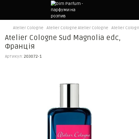
Atelier Cologne
Atelier Cologne Atelier Cologne
Atelier Colog
Atelier Cologne Sud Magnolia edc,
Франція
Артикул:
203072-1