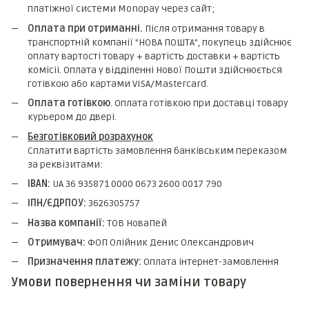
платіжної системи Monopay через сайт;
Оплата при отриманні.
Після отримання товару в
транспортній компанії "НОВА ПОШТА", покупець здійснює
оплату вартості товару + вартість доставки + вартість
комicii. Оплата у відділенні Нової Пошти здійснюється
готівкою або картами VISA/Mastercard.
Оплата готівкою
. Оплата готівкою при доставці товару
курьером до двері.
Безготівковий розрахунок
Сплатити вартість замовлення банківським переказом
за реквізитами:
IBAN:
UA 36 935871 0000 0673 2600 0017 790
ІПН/ЄДРПОУ:
3626305757
Назва компанії:
ТОВ НоваПей
Отримувач:
ФОП Олійник Денис Олександрович
Призначення платежу:
Оплата інтернет-замовлення
Умови повернення чи заміни товару