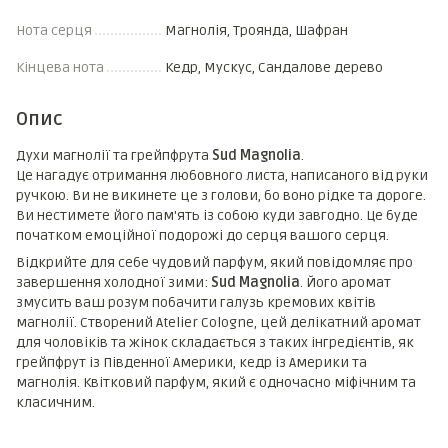
Нота серця
Магнолія, Троянда, Шафран
Кінцева нота
Кедр, Мускус, Сандалове дерево
Опис
Духи магнолії та грейпфрута
Sud Magnolia
.
Це нагадує отримання любовного листа, написаного від руки
ручкою. Ви не викинете це з голови, бо воно рідке та дороге.
Ви нестимете його пам'ять із собою куди завгодно. Це буде
початком емоційної подорожі до серця вашого серця.
Відкрийте для себе чудовий парфум, який повідомляє про
завершення холодної зими:
Sud Magnolia
. Його аромат
змусить ваш розум побачити галузь кремових квітів
магнолії. Створений Atelier Cologne, цей делікатний аромат
для чоловіків та жінок складається з таких інгредієнтів, як
грейпфрут із Південної Америки, кедр із Америки та
магнолія. Квітковий парфум, який є одночасно міфічним та
класичним.