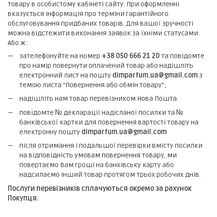
товару в особистому кабінеті сайту. При оформленні
вказується інформація про терміни гарантійного
обслуговування придбаних товарів. Для вашої зручності
можна відстежити виконання заявок за їхніми статусами.
Або ж:
зателефонуйте на номер
+38 050 666 21 20
та повідомте
про намір повернути оплачений товар або надішліть
електронний лист на пошту
dimparfum.ua@gmail.com
з
темою листа "Повернення або обмін товару";
надішліть нам товар перевізником Нова Пошта.
повідомте № декларації надісланої посилки та №
банківської картки для повернення вартості товару на
електронну пошту
dimparfum.ua@gmail.com
після отримання і подальшої перевірки вмісту посилки
на відповідність умовам повернення товару, ми
повертаємо Вам гроші на банківську карту або
надсилаємо інший товар протягом трьох робочих днів.
Послуги перевізників сплачуються окремо за рахунок
Покупця.