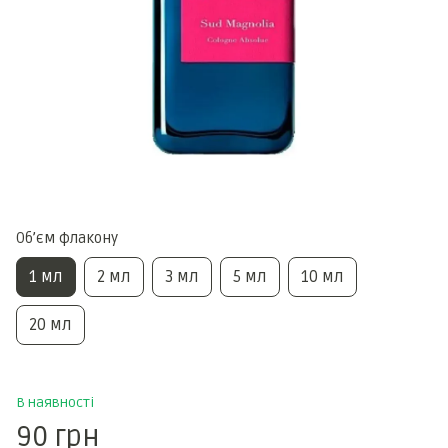
Обʼєм флакону
1 мл
2 мл
3 мл
5 мл
10 мл
20 мл
В наявності
90 грн