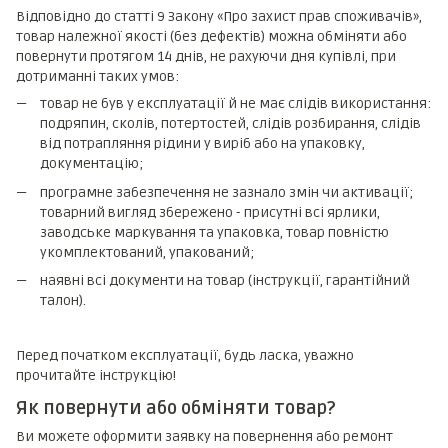
Відповідно до статті 9 Закону «Про захист прав споживачів»,
товар належної якості (без дефектів) можна обміняти або
повернути протягом 14 днів, не рахуючи дня купівлі, при
дотриманні таких умов:
товар не був у експлуатації й не має слідів використання:
подряпин, сколів, потертостей, слідів розбирання, слідів
від потрапляння рідини у виріб або на упаковку,
документацію;
програмне забезпечення не зазнало змін чи активації;
товарний вигляд збережено - присутні всі ярлики,
заводське маркування та упаковка, товар повністю
укомплектований, упакований;
наявні всі документи на товар (інструкції, гарантійний
талон).
Перед початком експлуатації, будь ласка, уважно
прочитайте інструкцію!
Як повернути або обміняти товар?
Ви можете оформити заявку на повернення або ремонт