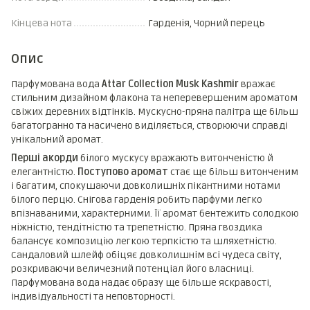
Кінцева нота
Гарденія, Чорний перець
Опис
Парфумована вода
Attar Collection Musk Kashmir
вражає
стильним дизайном флакона та неперевершеним ароматом
свіжих деревних відтінків. Мускусно-пряна палітра ще більш
багатогранно та насичено виділяється, створюючи справді
унікальний аромат.
Перші акорди
білого мускусу вражають витонченістю й
елегантністю.
Поступово аромат
стає ще більш витонченим
і багатим, спокушаючи довколишніх пікантними нотами
білого перцю. Снігова гарденія робить парфуми легко
впізнаваними, характерними. Її аромат бентежить солодкою
ніжністю, тендітністю та трепетністю. Пряна гвоздика
балансує композицію легкою терпкістю та шляхетністю.
Сандаловий шлейф обіцяє довколишнім всі чудеса світу,
розкриваючи величезний потенціал його власниці.
Парфумована вода надає образу ще більше яскравості,
індивідуальності та неповторності.