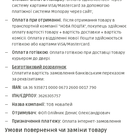
систему картами VISA/Mastercard за допомогою
платіжної системи Monopay через сайт;
Оплата при отриманні.
Після отримання товару в
транспортній компанії "НОВА ПОШТА", покупець здійснює
оплату вартості товару + вартість доставки + вартість
комicii. Оплата у відділенні Нової Пошти здійснюється
готівкою або картами VISA/Mastercard.
Оплата готівкою
. Оплата готівкою при доставці товару
курьером до двері.
Безготівковий розрахунок
Сплатити вартість замовлення банківським переказом
за реквізитами:
IBAN:
UA 36 935871 0000 0673 2600 0017 790
ІПН/ЄДРПОУ:
3626305757
Назва компанії:
ТОВ НоваПей
Отримувач:
ФОП Олійник Денис Олександрович
Призначення платежу:
Оплата інтернет-замовлення
Умови повернення чи заміни товару