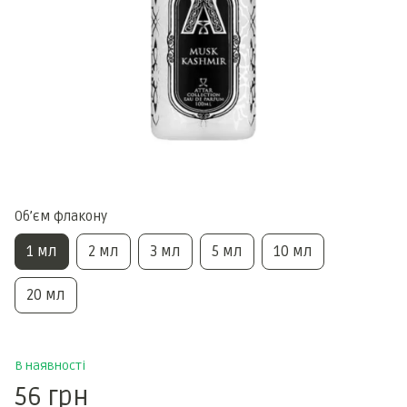
Обʼєм флакону
1 мл
2 мл
3 мл
5 мл
10 мл
20 мл
В наявності
56 грн