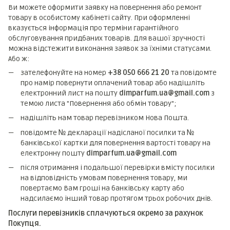
Ви можете оформити заявку на повернення або ремонт
товару в особистому кабінеті сайту. При оформленні
вказується інформація про терміни гарантійного
обслуговування придбаних товарів. Для вашої зручності
можна відстежити виконання заявок за їхніми статусами.
Або ж:
зателефонуйте на номер
+38 050 666 21 20
та повідомте
про намір повернути оплачений товар або надішліть
електронний лист на пошту
dimparfum.ua@gmail.com
з
темою листа "Повернення або обмін товару";
надішліть нам товар перевізником Нова Пошта.
повідомте № декларації надісланої посилки та №
банківської картки для повернення вартості товару на
електронну пошту
dimparfum.ua@gmail.com
після отримання і подальшої перевірки вмісту посилки
на відповідність умовам повернення товару, ми
повертаємо Вам гроші на банківську карту або
надсилаємо інший товар протягом трьох робочих днів.
Послуги перевізників сплачуються окремо за рахунок
Покупця.