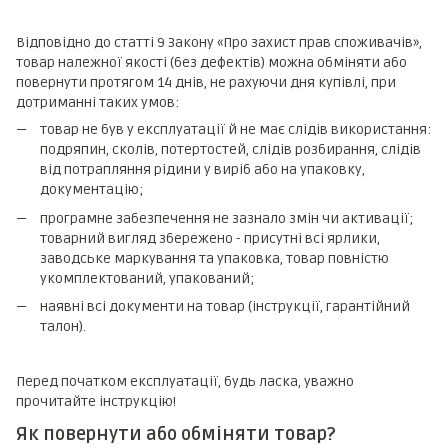
Відповідно до статті 9 Закону «Про захист прав споживачів»,
товар належної якості (без дефектів) можна обміняти або
повернути протягом 14 днів, не рахуючи дня купівлі, при
дотриманні таких умов:
товар не був у експлуатації й не має слідів використання:
подряпин, сколів, потертостей, слідів розбирання, слідів
від потрапляння рідини у виріб або на упаковку,
документацію;
програмне забезпечення не зазнало змін чи активації;
товарний вигляд збережено - присутні всі ярлики,
заводське маркування та упаковка, товар повністю
укомплектований, упакований;
наявні всі документи на товар (інструкції, гарантійний
талон).
Перед початком експлуатації, будь ласка, уважно
прочитайте інструкцію!
Як повернути або обміняти товар?