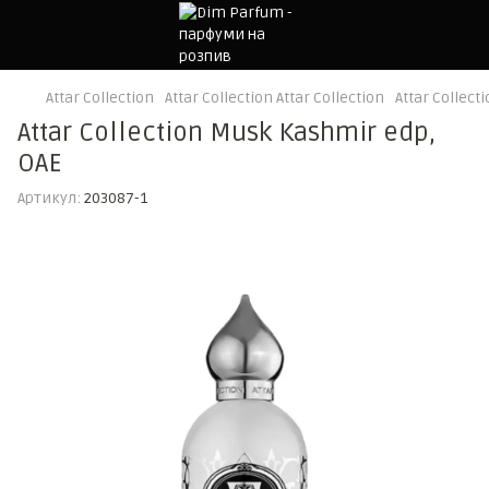
Attar Collection
Attar Collection Attar Collection
Attar Collect
Attar Collection Musk Kashmir edp,
ОАЕ
Артикул:
203087-1