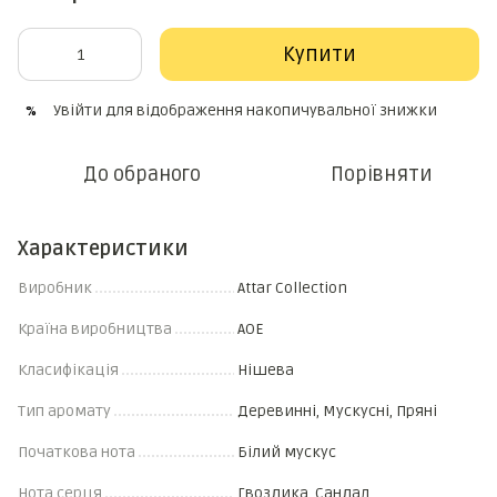
Купити
Увійти
для відображення накопичувальної знижки
%
До обраного
Порівняти
Характеристики
Виробник
Attar Collection
Країна виробництва
АОЕ
Класифікація
Нішева
Тип аромату
Деревинні, Мускусні, Пряні
Початкова нота
Білий мускус
Нота серця
Гвоздика, Сандал