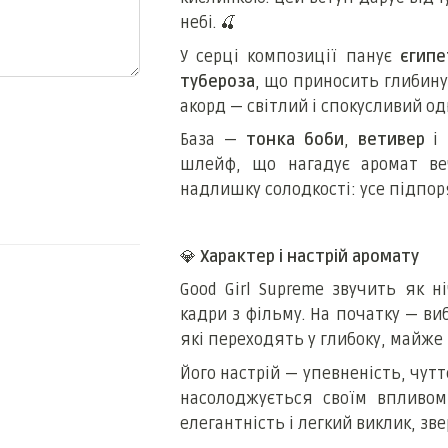
небі.
🍒
У серці композиції панує
єгип
тубероза
, що приносить глибину
акорд — світлий і спокусливий о
База —
тонка боби
,
ветивер
і
шлейф, що нагадує аромат веч
надлишку солодкості: усе підпор
💎
Характер і настрій аромату
Good Girl Supreme звучить як н
кадри з фільму. На початку — вибу
які переходять у глибоку, майже 
Його настрій — упевненість, чутт
насолоджується своїм впливом
елегантність і легкий виклик, зве