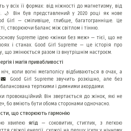
ь у всіх її формах: від ніжності до магнетизму, від
і.
🌙
Він був представлений у 2020 році як нове
od Girl — сміливіше, глибше, багатогранніше. Це
і, створюючи баланс між світлом і тінню.
основу Supreme ідею «жінки без меж» — тієї, що не
ermaid
роях і станах. Good Girl Supreme — це історія про
су, що змінюється разом із внутрішнім настроєм.
ергія і магія привабливості
ніч, коли вогні мегаполісу відбиваються в очах, а
.
🌃
Good Girl Supreme звучить розкішно, але без
 збалансована терпкими і димними акордами.
хи провокаційний. Він звертається до жінок, які не
е», бо вміють бути обома сторонами одночасно.
асти, що створюють гармонію
ною хвилею
ягід
— соковитих, стиглих, з легкою
ття свіжої енергії, схожої на першу іскру у нічному