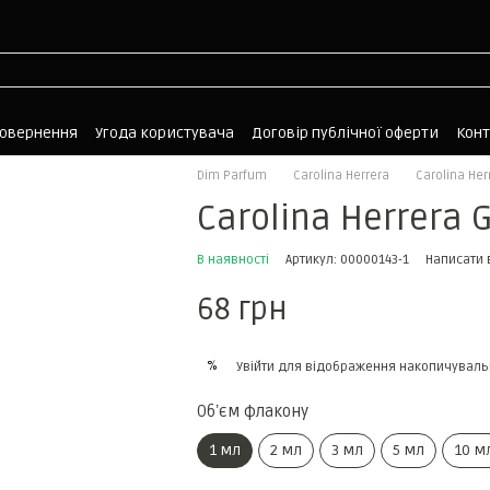
повернення
Угода користувача
Договір публічної оферти
Кон
Dim Parfum
Carolina Herrera
Carolina Her
Carolina Herrera 
В наявності
Артикул: 00000143-1
Написати 
68 грн
%
Увійти
для відображення накопичуваль
Обʼєм флакону
1 мл
2 мл
3 мл
5 мл
10 м