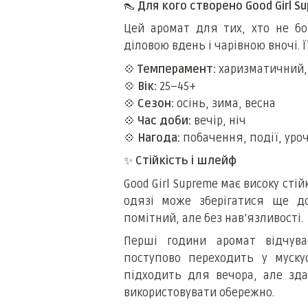
👠
Для кого створено Good Girl S
Цей аромат для тих, хто не бої
діловою вдень і чарівною вночі. Її
💠
Темперамент:
харизматичний,
💠
Вік:
25–45+
💠
Сезон:
осінь, зима, весна
💠
Час доби:
вечір, ніч
💠
Нагода:
побачення, події, уроч
✨
Стійкість і шлейф
Good Girl Supreme має високу стій
одязі може зберігатися ще д
помітний, але без нав’язливості.
Перші години аромат відчува
поступово переходить у муску
підходить для вечора, але зда
використовувати обережно.