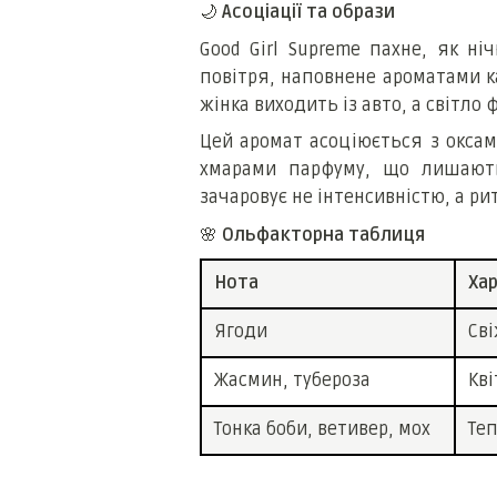
🌙
Асоціації та образи
Good Girl Supreme пахне, як ні
повітря, наповнене ароматами кав
жінка виходить із авто, а світло ф
Цей аромат асоціюється з окса
хмарами парфуму, що лишаютьс
зачаровує не інтенсивністю, а р
🌸
Ольфакторна таблиця
Нота
Ха
Ягоди
Сві
Жасмин, тубероза
Кві
Тонка боби, ветивер, мох
Теп