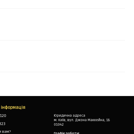
 інформація
120
Юридична адреса
м. Київ, вул. Джона Маккейна, 1Б
323
01042
и вам?
Графік роботи: