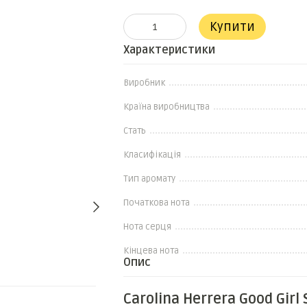
Купити
Характеристики
Виробник
Країна виробництва
Стать
Класифікація
Тип аромату
Початкова нота
Нота серця
Кінцева нота
Опис
Разом дешевше
Carolina Herrera Good Gir