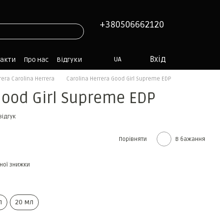
+380506662120
Вхід
UA
такти
Про нас
Відгуки
rera Carolina Herrera
Carolina Herrera Good Girl Supreme EDP
Good Girl Supreme EDP
відгук
Порівняти
В бажання
ної знижки
л
20 мл