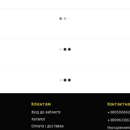
Клієнтам
Контактна
Вхід до кабінету
+380506662
Каталог
+380963316
Оплата і доставка
Передзвонит