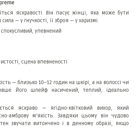
upreme
ться яскравості. Він пасує жінці, яка може бути
 сила — у гнучкості, її зброя — у харизмі.
 спокусливий, упевнений
истості, сцена впевненості
кість — близько 10–12 годин на шкірі, а на волоссі чи
овше. Його шлейф насичений, теплий, ідеально
ється яскраво — ягідно-квітковий вихор, який
сно-амброву м’якість. Завдяки цьому він чудово
тен звучати витончено і в денному образі, якщо