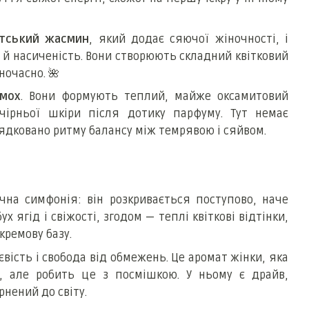
етський жасмин
, який додає сяючої жіночності, і
 й насиченість. Вони створюють складний квітковий
дночасно.
🌺
мох
. Вони формують теплий, майже оксамитовий
ірньої шкіри після дотику парфуму. Тут немає
ядковано ритму балансу між темрявою і сяйвом.
ічна симфонія: він розкривається поступово, наче
х ягід і свіжості, згодом — теплі квіткові відтінки,
кремову базу.
євість і свобода від обмежень. Це аромат жінки, яка
, але робить це з посмішкою. У ньому є драйв,
рнений до світу.