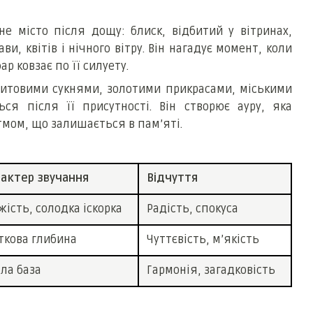
чне місто після дощу: блиск, відбитий у вітринах,
и, квітів і нічного вітру. Він нагадує момент, коли
ар ковзає по її силуету.
митовими сукнями, золотими прикрасами, міськими
я після її присутності. Він створює ауру, яка
итмом, що залишається в пам’яті.
рактер звучання
Відчуття
жість, солодка іскорка
Радість, спокуса
ткова глибина
Чуттєвість, м’якість
ла база
Гармонія, загадковість