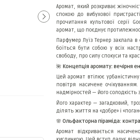
Аромат, який розкриває жіночніст
спокою до вибухової пристраст
прочитання культової серії Go
аромат, що поєднує протилежност
Парфумер Луїз Тернер заклала в 
Carolina Herrera Good Girl
Anna Sui Fantasia M
боїться бути собою у всіх наст
Supreme EDP
edt, США
свободу, про силу спокуси та кра
68 грн
360 грн
🌺
Концепція аромату: вечірня ен
407 грн
428 грн
Купити
Цей аромат втілює урбаністичну 
повітря насичене очікуванням
надмірностей — його солодкість
Його характер — загадковий, тро
ділять життя на «добре» і «поган
🌸
Ольфакторна піраміда: контр
Аромат відкривається насиче
кислинкою. Цей вступ дарує відчу