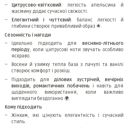
Цитрусово-квітковий
: легкість апельсина й
жасмину додає сучасної свіжості.
Елегантний і чуттєвий
: баланс легкості й
глибини створює привабливий образ
🌟
.
Сезонність і нагоди
Ідеально підходить для
весняно-літнього
періоду
, коли цитрусові ноти звучать особливо
яскраво.
Восени й узимку тепла база з пачулі та ванілі
створює комфорт і розкіш.
Підходить для
ділових зустрічей, вечірніх
виходів, романтичних побачень
і навіть для
щоденного використання, коли важливо
виглядати бездоганно
🌍
.
Кому підходить
Жінкам, які цінують елегантність і сучасний
стиль.