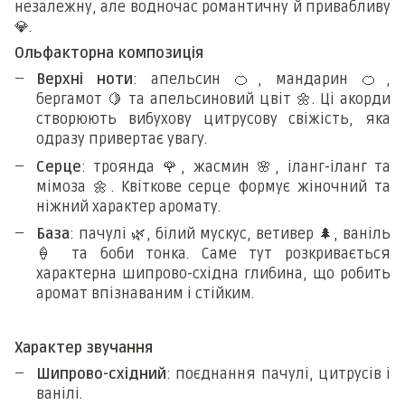
незалежну, але водночас романтичну й привабливу
💎
.
Ольфакторна композиція
Верхні ноти
: апельсин
🍊
, мандарин
🍊
,
бергамот
🍋
та апельсиновий цвіт
🌼
. Ці акорди
створюють вибухову цитрусову свіжість, яка
одразу привертає увагу.
Серце
: троянда
🌹
, жасмин
🌸
, іланг-іланг та
мімоза
🌼
. Квіткове серце формує жіночний та
ніжний характер аромату.
База
: пачулі
🌿
, білий мускус, ветивер
🌲
, ваніль
🍦
та боби тонка. Саме тут розкривається
характерна шипрово-східна глибина, що робить
аромат впізнаваним і стійким.
Характер звучання
Шипрово-східний
: поєднання пачулі, цитрусів і
ванілі.