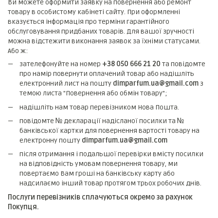
Ви можете оформити заявку на повернення або ремонт
товару в особистому кабінеті сайту. При оформленні
вказується інформація про терміни гарантійного
обслуговування придбаних товарів. Для вашої зручності
можна відстежити виконання заявок за їхніми статусами.
Або ж:
зателефонуйте на номер
+38 050 666 21 20
та повідомте
про намір повернути оплачений товар або надішліть
електронний лист на пошту
dimparfum.ua@gmail.com
з
темою листа "Повернення або обмін товару";
надішліть нам товар перевізником Нова Пошта.
повідомте № декларації надісланої посилки та №
банківської картки для повернення вартості товару на
електронну пошту
dimparfum.ua@gmail.com
після отримання і подальшої перевірки вмісту посилки
на відповідність умовам повернення товару, ми
повертаємо Вам гроші на банківську карту або
надсилаємо інший товар протягом трьох робочих днів.
Послуги перевізників сплачуються окремо за рахунок
Покупця.