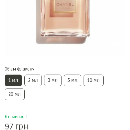
Обʼєм флакону
1 мл
2 мл
3 мл
5 мл
10 мл
20 мл
В наявності
97 грн