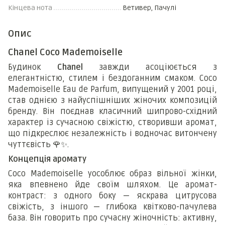
Кінцева нота
Ветивер, Пачулі
Опис
Chanel Coco Mademoiselle
Будинок
Chanel
завжди асоціюється з
елегантністю, стилем і бездоганним смаком. Coco
Mademoiselle Eau de Parfum, випущений у 2001 році,
став однією з найуспішніших жіночих композицій
бренду. Він поєднав класичний шипрово-східний
характер із сучасною свіжістю, створивши аромат,
що підкреслює незалежність і водночас витончену
чуттєвість
🌹✨
.
Концепція аромату
Coco Mademoiselle уособлює образ вільної жінки,
яка впевнено йде своїм шляхом. Це аромат-
контраст: з одного боку — яскрава цитрусова
свіжість, з іншого — глибока квітково-пачулева
база. Він говорить про сучасну жіночність: активну,