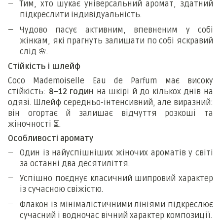
Тим, хто шукає універсальний аромат, здатний
підкреслити індивідуальність.
Чудово пасує активним, впевненим у собі
жінкам, які прагнуть залишати по собі яскравий
слід
🌸
.
Стійкість і шлейф
Coco Mademoiselle Eau de Parfum має високу
стійкість:
8–12 годин
на шкірі й до кількох днів на
одязі. Шлейф середньо-інтенсивний, але виразний:
він огортає й залишає відчуття розкоші та
жіночності
⏳
.
Особливості аромату
Один із найуспішніших жіночих ароматів у світі
за останні два десятиліття.
Успішно поєднує класичний шипровий характер
із сучасною свіжістю.
Флакон із мінімалістичними лініями підкреслює
сучасний і водночас вічний характер композиції.