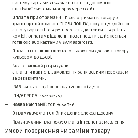
систему картами VISA/Mastercard за допомогою
платіжної системи Monopay через сайт;
Оплата при отриманні.
Після отримання товару в
транспортній компанії "НОВА ПОШТА", покупець здійснює
оплату вартості товару + вартість доставки + вартість
комicii. Оплата у відділенні Нової Пошти здійснюється
готівкою або картами VISA/Mastercard.
Оплата готівкою
. Оплата готівкою при доставці товару
курьером до двері.
Безготівковий розрахунок
Сплатити вартість замовлення банківським переказом
за реквізитами:
IBAN:
UA 36 935871 0000 0673 2600 0017 790
ІПН/ЄДРПОУ:
3626305757
Назва компанії:
ТОВ НоваПей
Отримувач:
ФОП Олійник Денис Олександрович
Призначення платежу:
Оплата інтернет-замовлення
Умови повернення чи заміни товару