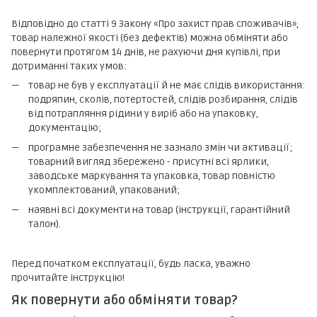
Відповідно до статті 9 Закону «Про захист прав споживачів»,
товар належної якості (без дефектів) можна обміняти або
повернути протягом 14 днів, не рахуючи дня купівлі, при
дотриманні таких умов:
товар не був у експлуатації й не має слідів використання:
подряпин, сколів, потертостей, слідів розбирання, слідів
від потрапляння рідини у виріб або на упаковку,
документацію;
програмне забезпечення не зазнало змін чи активації;
товарний вигляд збережено - присутні всі ярлики,
заводське маркування та упаковка, товар повністю
укомплектований, упакований;
наявні всі документи на товар (інструкції, гарантійний
талон).
Перед початком експлуатації, будь ласка, уважно
прочитайте інструкцію!
Як повернути або обміняти товар?