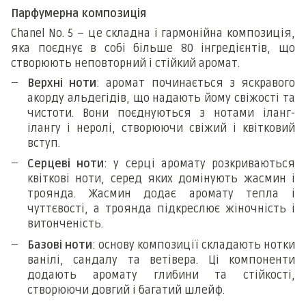
Парфумерна композиція
Chanel
No
. 5 – це складна і гармонійна композиція,
яка поєднує в собі більше 80 інгредієнтів, що
створюють неповторний і стійкий аромат.
Верхні ноти
: аромат починається з яскравого
акорду альдегідів, що надають йому свіжості та
чистоти. Вони поєднуються з нотами іланг-
ілангу і неролі, створюючи свіжий і квітковий
вступ.
Серцеві ноти
: у серці аромату розкриваються
квіткові ноти, серед яких домінують жасмин і
троянда. Жасмин додає аромату тепла і
чуттєвості, а троянда підкреслює жіночність і
витонченість.
Базові ноти
:
о
снову композиції складають нотки
ванілі, сандалу та ветівера. Ці компоненти
додають аромату глибини та стійкості,
створюючи довгий і багатий шлейф.