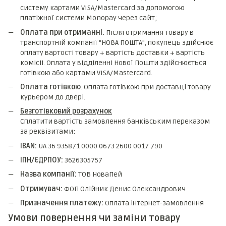
систему картами VISA/Mastercard за допомогою
платіжної системи Monopay через сайт;
Оплата при отриманні.
Після отримання товару в
транспортній компанії "НОВА ПОШТА", покупець здійснює
оплату вартості товару + вартість доставки + вартість
комicii. Оплата у відділенні Нової Пошти здійснюється
готівкою або картами VISA/Mastercard.
Оплата готівкою
. Оплата готівкою при доставці товару
курьером до двері.
Безготівковий розрахунок
Сплатити вартість замовлення банківським переказом
за реквізитами:
IBAN:
UA 36 935871 0000 0673 2600 0017 790
ІПН/ЄДРПОУ:
3626305757
Назва компанії:
ТОВ НоваПей
Отримувач:
ФОП Олійник Денис Олександрович
Призначення платежу:
Оплата інтернет-замовлення
Умови повернення чи заміни товару