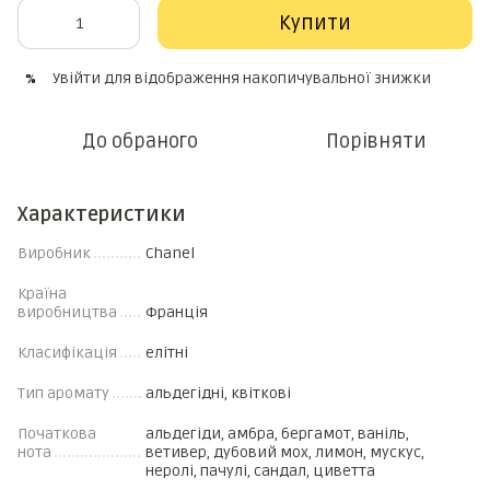
Купити
Увійти
для відображення накопичувальної знижки
%
До обраного
Порівняти
Характеристики
Виробник
Chanel
Країна
виробництва
Франція
Класифікація
елітні
Тип аромату
альдегідні, квіткові
Початкова
альдегіди, амбра, бергамот, ваніль,
нота
ветивер, дубовий мох, лимон, мускус,
неролі, пачулі, сандал, циветта