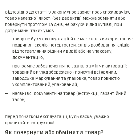
Відповідно до статті 9 Закону «Про захист прав споживачів»,
товар належної якості (без дефектів) можна обміняти або
повернути протягом 14 днів, не рахуючи дня купівлі, при
дотриманні таких умов:
товар не був у експлуатації й не має слідів використання:
подряпин, сколів, потертостей, слідів розбирання, слідів
від потрапляння рідини у виріб або на упаковку,
документацію;
програмне забезпечення не зазнало змін чи активації;
товарний вигляд збережено - присутні всі ярлики,
заводське маркування та упаковка, товар повністю
укомплектований, упакований;
наявні всі документи на товар (інструкції, гарантійний
талон).
Перед початком експлуатації, будь ласка, уважно
прочитайте інструкцію!
Як повернути або обміняти товар?