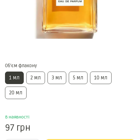
Обʼєм флакону
1 мл
2 мл
3 мл
5 мл
10 мл
20 мл
В наявності
97 грн