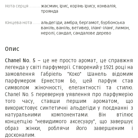
Нота серця
жасмин, ірис, корінь ірису, конвалія,
троянда
Кінцева нота
альдегіди, амбра, бергамот, бурбонська
ваніль, ваніль, ветивер, іланг-іланг, лимон,
неролі, сандал, сандалове дерево
Опис
Chanel
No
. 5
– це не просто аромат, це справжня
легенда у світі парфумерії. Створений у 1921 році на
замовлення Габріель "Коко" Шанель відомим
парфумером Ернестом Бо, цей парфум став
символом жіночності, елегантності та стилю.
Chanel
No
. 5 перевернув уявлення про парфумерію
того часу, ставши першим ароматом, що
використовує синтетичні альдегіди у поєднанні з
натуральними компонентами. Він втілює
концепцію "невидимого аксесуару", що завершує
образ жінки, роблячи його завершеним і
досконалим.