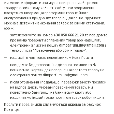
Ви можете оформити заявку на повернення або ремонт
товару в особистому кабінеті сайту. При оформленні
вказується інформація про терміни гарантійного
обслуговування придбаних товарів. Для вашої зручності
можна відстежити виконання заявок за їхніми статусами.
Або ж:
зателефонуйте на номер
+38 050 666 21 20
та повідомте
про намір повернути оплачений товар або надішліть
електронний лист на пошту
dimparfum.ua@gmail.com
з
темою листа "Повернення або обмін товару";
надішліть нам товар перевізником Нова Пошта.
повідомте № декларації надісланої посилки та №
банківської картки для повернення вартості товару на
електронну пошту
dimparfum.ua@gmail.com
після отримання і подальшої перевірки вмісту посилки
на відповідність умовам повернення товару, ми
повертаємо Вам гроші на банківську карту або
надсилаємо інший товар протягом трьох робочих днів.
Послуги перевізників сплачуються окремо за рахунок
Покупця.