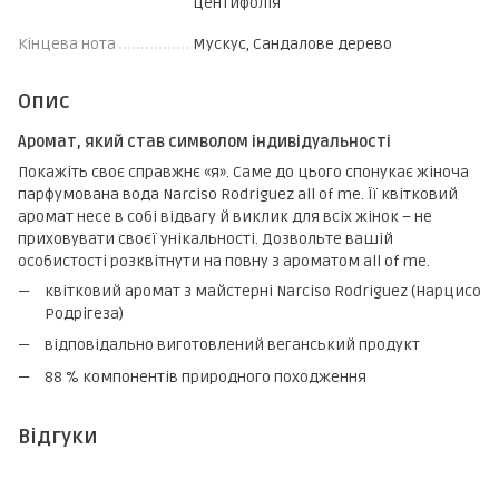
центифолія
Кінцева нота
Мускус, Сандалове дерево
Опис
Аромат, який став символом індивідуальності
Покажіть своє справжнє «я». Саме до цього спонукає жіноча
парфумована вода Narciso Rodriguez all of me. Її квітковий
аромат несе в собі відвагу й виклик для всіх жінок – не
приховувати своєї унікальності. Дозвольте вашій
особистості розквітнути на повну з ароматом all of me.
квітковий аромат з майстерні Narciso Rodriguez (Нарцисо
Родрігеза)
відповідально виготовлений веганський продукт
88 % компонентів природного походження
Відгуки