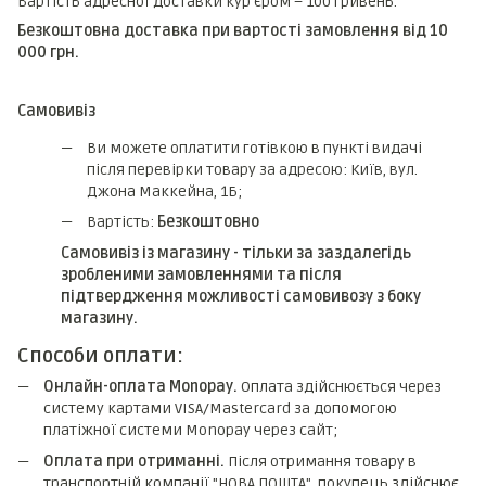
Вартість адресної доставки кур'єром – 100 гривень.
Безкоштовна доставка при вартості замовлення від 10
000 грн.
Самовивіз
Ви можете оплатити готівкою в пункті видачі
після перевірки товару за адресою: Київ, вул.
Джона Маккейна, 1Б;
Вартість:
Безкоштовно
Самовивіз із магазину - тільки за заздалегідь
зробленими замовленнями та після
підтвердження можливості самовивозу з боку
магазину.
Способи оплати:
Онлайн-оплата Monopay.
Оплата здійснюється через
систему картами VISA/Mastercard за допомогою
платіжної системи Monopay через сайт;
Оплата при отриманні.
Після отримання товару в
транспортній компанії "НОВА ПОШТА", покупець здійснює