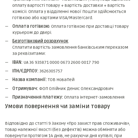
оплату вартості товару + вартість доставки + вартість
комicii. Оплата у відділенні Нової Пошти здійснюється
готівкою або картами VISA/Mastercard.
Оплата готівкою
. Оплата готівкою при доставці товару
курьером до двері.
Безготівковий розрахунок
Сплатити вартість замовлення банківським переказом
за реквізитами:
IBAN:
UA 36 935871 0000 0673 2600 0017 790
ІПН/ЄДРПОУ:
3626305757
Назва компанії:
ТОВ НоваПей
Отримувач:
ФОП Олійник Денис Олександрович
Призначення платежу:
Оплата інтернет-замовлення
Умови повернення чи заміни товару
Відповідно до статті 9 Закону «Про захист прав споживачів»,
товар належної якості (без дефектів) можна обміняти або
повернути протягом 14 днів, не рахуючи дня купівлі, при