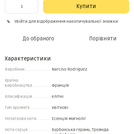
Купити
Увійти
для відображення накопичувальної знижки
%
До обраного
Порівняти
Характеристики
Виробник
Narciso Rodriguez
Країна
виробництва
Франція
Класифікація
елітні
Тип аромату
квіткові
Початкова нота
Есенція магнолії
Нота серця
Бурбонська герань, Троянда