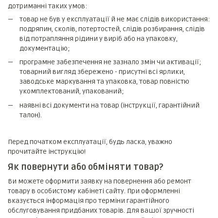
дотриманні таких умов:
товар не був у експлуатації й не має слідів використання:
подряпин, сколів, потертостей, слідів розбирання, слідів
від потрапляння рідини у виріб або на упаковку,
документацію;
програмне забезпечення не зазнало змін чи активації;
товарний вигляд збережено - присутні всі ярлики,
заводське маркування та упаковка, товар повністю
укомплектований, упакований;
наявні всі документи на товар (інструкції, гарантійний
талон).
Перед початком експлуатації, будь ласка, уважно
прочитайте інструкцію!
Як повернути або обміняти товар?
Ви можете оформити заявку на повернення або ремонт
товару в особистому кабінеті сайту. При оформленні
вказується інформація про терміни гарантійного
обслуговування придбаних товарів. Для вашої зручності