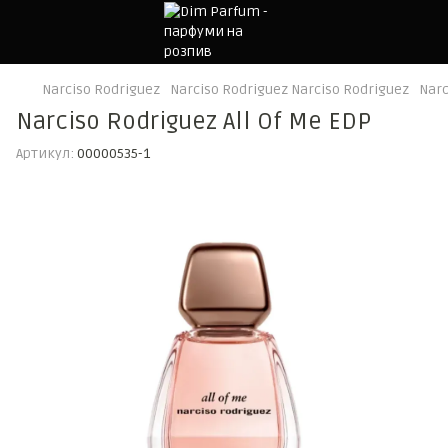
Narciso Rodriguez
Narciso Rodriguez Narciso Rodriguez
Narc
Narciso Rodriguez All Of Me EDP
Артикул:
00000535-1