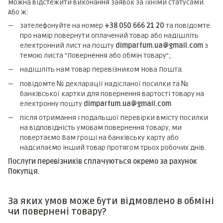
можна відстежити виконання заявок за їхніми статусами.
Або ж:
зателефонуйте на номер
+38 050 666 21 20
та повідомте
про намір повернути оплачений товар або надішліть
електронний лист на пошту
dimparfum.ua@gmail.com
з
темою листа "Повернення або обмін товару";
надішліть нам товар перевізником Нова Пошта.
повідомте № декларації надісланої посилки та №
банківської картки для повернення вартості товару на
електронну пошту
dimparfum.ua@gmail.com
після отримання і подальшої перевірки вмісту посилки
на відповідність умовам повернення товару, ми
повертаємо Вам гроші на банківську карту або
надсилаємо інший товар протягом трьох робочих днів.
Послуги перевізників сплачуються окремо за рахунок
Покупця.
За яких умов може бути відмовлено в обміні
чи повернені товару?