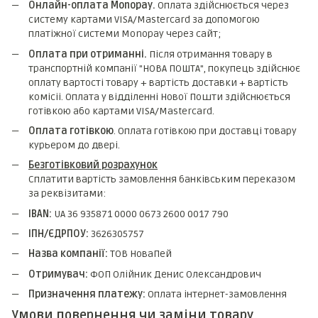
Онлайн-оплата Monopay.
Оплата здійснюється через
систему картами VISA/Mastercard за допомогою
платіжної системи Monopay через сайт;
Оплата при отриманні.
Після отримання товару в
транспортній компанії "НОВА ПОШТА", покупець здійснює
оплату вартості товару + вартість доставки + вартість
комicii. Оплата у відділенні Нової Пошти здійснюється
готівкою або картами VISA/Mastercard.
Оплата готівкою
. Оплата готівкою при доставці товару
курьером до двері.
Безготівковий розрахунок
Сплатити вартість замовлення банківським переказом
за реквізитами:
IBAN:
UA 36 935871 0000 0673 2600 0017 790
ІПН/ЄДРПОУ:
3626305757
Назва компанії:
ТОВ НоваПей
Отримувач:
ФОП Олійник Денис Олександрович
Призначення платежу:
Оплата інтернет-замовлення
Умови повернення чи заміни товару