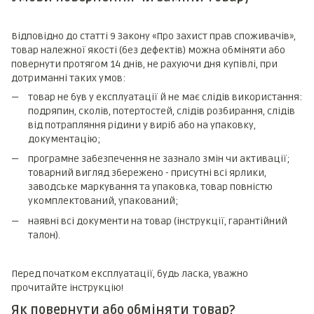
Відповідно до статті 9 Закону «Про захист прав споживачів»,
товар належної якості (без дефектів) можна обміняти або
повернути протягом 14 днів, не рахуючи дня купівлі, при
дотриманні таких умов:
товар не був у експлуатації й не має слідів використання:
подряпин, сколів, потертостей, слідів розбирання, слідів
від потрапляння рідини у виріб або на упаковку,
документацію;
програмне забезпечення не зазнало змін чи активації;
товарний вигляд збережено - присутні всі ярлики,
заводське маркування та упаковка, товар повністю
укомплектований, упакований;
наявні всі документи на товар (інструкції, гарантійний
талон).
Перед початком експлуатації, будь ласка, уважно
прочитайте інструкцію!
Як повернути або обміняти товар?