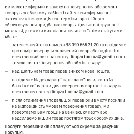
Ви можете оформити заявку на повернення або ремонт
товару в особистому кабінеті сайту. При оформленні
вказується інформація про терміни гарантійного
обслуговування придбаних товарів. Для вашої зручності
можна відстежити виконання заявок за їхніми статусами.
Або ж:
зателефонуйте на номер
+38 050 666 21 20
та повідомте
про намір повернути оплачений товар або надішліть
електронний лист на пошту
dimparfum.ua@gmail.com
з
темою листа "Повернення або обмін товару";
надішліть нам товар перевізником Нова Пошта.
повідомте № декларації надісланої посилки та №
банківської картки для повернення вартості товару на
електронну пошту
dimparfum.ua@gmail.com
після отримання і подальшої перевірки вмісту посилки
на відповідність умовам повернення товару, ми
повертаємо Вам гроші на банківську карту або
надсилаємо інший товар протягом трьох робочих днів.
Послуги перевізників сплачуються окремо за рахунок
Покупця.