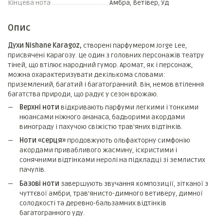
Кінцева нота
Амбра, Ветівер, Уд
Опис
Духи Nishane Karagoz,
створені парфумером Jorge Lee,
присвячені Карагозу. Це один з головних персонажів театру
тіней, що втілює народний гумор. Аромат, як і персонаж,
можна охарактеризувати декількома словами:
приземлений, багатий і багатогранний. Він, немов втілення
багатства природи, що радує у сезон врожаю.
Верхні ноти
відкривають парфуми легкими і тонкими
нюансами ніжного ананаса, бадьорими акордами
винограду і пахучою свіжістю трав'яних відтінків.
Ноти «серця»
продовжують ольфакторну симфонію
акордами привабливого жасмину, іскристими і
сонячними відтінками неролі на підкладці зі землистих
пачулів.
Базові ноти
завершують звучання композиції, зітканої з
чуттєвої амбри, трав'янисто-димного ветиверу, димної
солодкості та деревно-бальзамних відтінків
багатогранного уду.