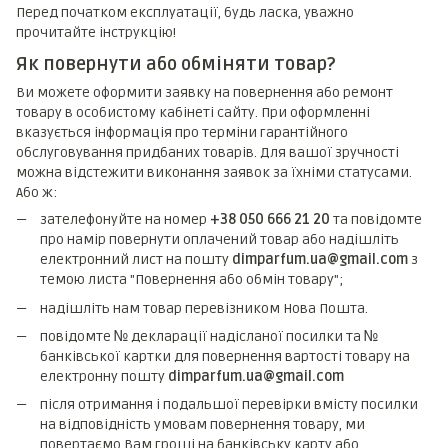
Перед початком експлуатації, будь ласка, уважно
прочитайте інструкцію!
Як повернути або обміняти товар?
Ви можете оформити заявку на повернення або ремонт
товару в особистому кабінеті сайту. При оформленні
вказується інформація про терміни гарантійного
обслуговування придбаних товарів. Для вашої зручності
можна відстежити виконання заявок за їхніми статусами.
Або ж:
зателефонуйте на номер
+38 050 666 21 20
та повідомте
про намір повернути оплачений товар або надішліть
електронний лист на пошту
dimparfum.ua@gmail.com
з
темою листа "Повернення або обмін товару";
надішліть нам товар перевізником Нова Пошта.
повідомте № декларації надісланої посилки та №
банківської картки для повернення вартості товару на
електронну пошту
dimparfum.ua@gmail.com
після отримання і подальшої перевірки вмісту посилки
на відповідність умовам повернення товару, ми
повертаємо Вам гроші на банківську карту або