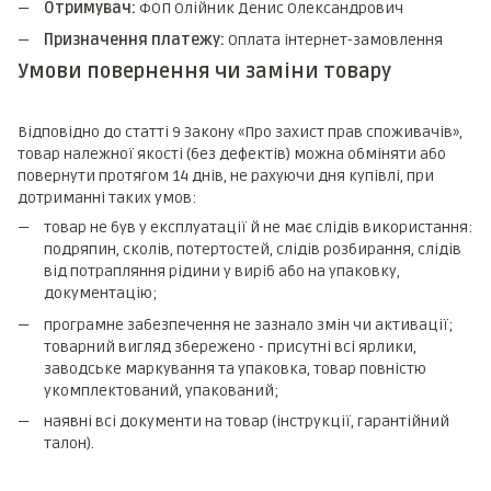
Отримувач:
ФОП Олійник Денис Олександрович
Призначення платежу:
Оплата інтернет-замовлення
Умови повернення чи заміни товару
Відповідно до статті 9 Закону «Про захист прав споживачів»,
товар належної якості (без дефектів) можна обміняти або
повернути протягом 14 днів, не рахуючи дня купівлі, при
дотриманні таких умов:
товар не був у експлуатації й не має слідів використання:
подряпин, сколів, потертостей, слідів розбирання, слідів
від потрапляння рідини у виріб або на упаковку,
документацію;
програмне забезпечення не зазнало змін чи активації;
товарний вигляд збережено - присутні всі ярлики,
заводське маркування та упаковка, товар повністю
укомплектований, упакований;
наявні всі документи на товар (інструкції, гарантійний
талон).