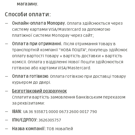
магазину.
Способи оплати:
Онлайн-оплата Monopay.
Оплата здійснюється через
систему картами VISA/Mastercard за допомогою
платіжної системи Monopay через сайт;
Оплата при отриманні.
Після отримання товару в
транспортній компанії "НОВА ПОШТА", покупець здійснює
оплату вартості товару + вартість доставки + вартість
комicii. Оплата у відділенні Нової Пошти здійснюється
готівкою або картами VISA/Mastercard.
Оплата готівкою
. Оплата готівкою при доставці товару
курьером до двері.
Безготівковий розрахунок
Сплатити вартість замовлення банківським переказом
за реквізитами:
IBAN:
UA 36 935871 0000 0673 2600 0017 790
ІПН/ЄДРПОУ:
3626305757
Назва компанії:
ТОВ НоваПей