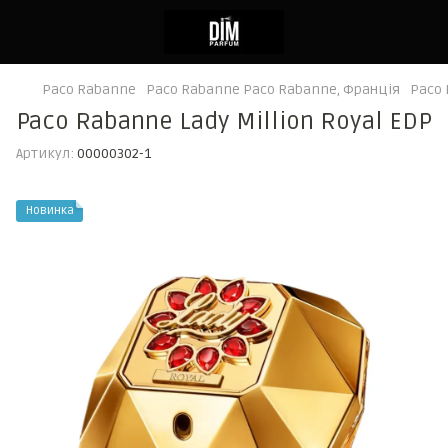
Paco Rabanne
Paco Rabanne Paco Rabanne, Франція
Paco 
Paco Rabanne Lady Million Royal EDP
Артикул:
00000302-1
Новинка