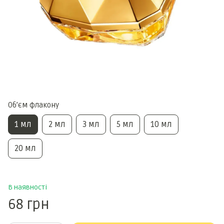
Обʼєм флакону
1 мл
2 мл
3 мл
5 мл
10 мл
20 мл
В наявності
68 грн