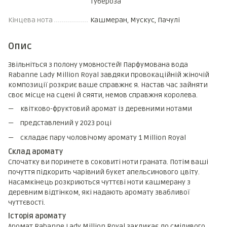
Тубероза
Кінцева нота
Кашмеран, Мускус, Пачулі
Опис
Звільніться з полону умовностей! Парфумована вода
Rabanne Lady Million Royal завдяки провокаційній жіночій
композиції розкриє ваше справжнє я. Настав час зайняти
своє місце на сцені й сяяти, немов справжня королева.
квітково-фруктовий аромат із деревними нотами
представлений у 2023 році
складає пару чоловічому аромату 1 Million Royal
Склад аромату
Спочатку ви поринете в соковиті ноти граната. Потім ваші
почуття підкорить чарівний букет апельсинового цвіту.
Насамкінець розкриються чуттєві ноти кашмерану з
деревним відтінком, які надають аромату звабливої
чуттєвості.
Історія аромату
Аромат Rabanne Lady Million Royal закликає до сміливого