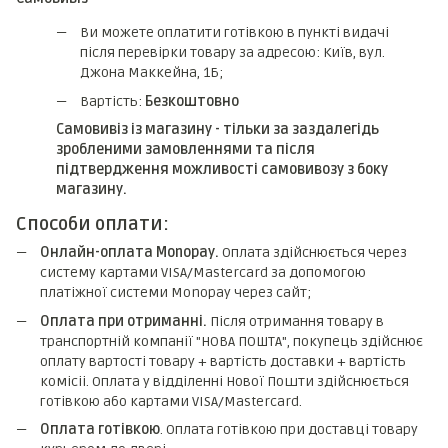
Ви можете оплатити готівкою в пункті видачі
після перевірки товару за адресою: Київ, вул.
Джона Маккейна, 1Б;
Вартість:
Безкоштовно
Самовивіз із магазину - тільки за заздалегідь
зробленими замовленнями та після
підтвердження можливості самовивозу з боку
магазину.
Способи оплати:
Онлайн-оплата Monopay.
Оплата здійснюється через
систему картами VISA/Mastercard за допомогою
платіжної системи Monopay через сайт;
Оплата при отриманні.
Після отримання товару в
транспортній компанії "НОВА ПОШТА", покупець здійснює
оплату вартості товару + вартість доставки + вартість
комicii. Оплата у відділенні Нової Пошти здійснюється
готівкою або картами VISA/Mastercard.
Оплата готівкою
. Оплата готівкою при доставці товару