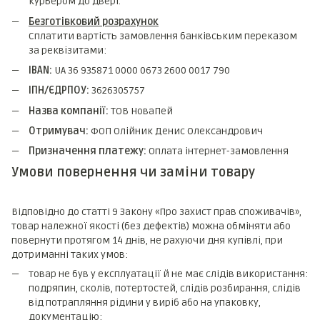
курьером до двері.
Безготівковий розрахунок
Сплатити вартість замовлення банківським переказом
за реквізитами:
IBAN:
UA 36 935871 0000 0673 2600 0017 790
ІПН/ЄДРПОУ:
3626305757
Назва компанії:
ТОВ НоваПей
Отримувач:
ФОП Олійник Денис Олександрович
Призначення платежу:
Оплата інтернет-замовлення
Умови повернення чи заміни товару
Відповідно до статті 9 Закону «Про захист прав споживачів»,
товар належної якості (без дефектів) можна обміняти або
повернути протягом 14 днів, не рахуючи дня купівлі, при
дотриманні таких умов:
товар не був у експлуатації й не має слідів використання:
подряпин, сколів, потертостей, слідів розбирання, слідів
від потрапляння рідини у виріб або на упаковку,
документацію;