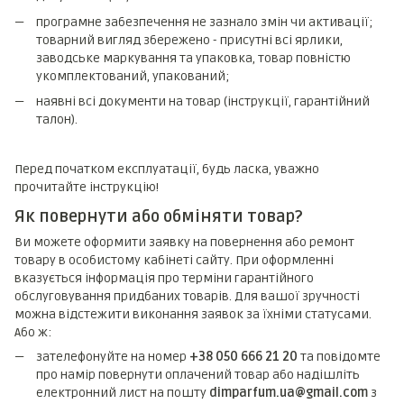
програмне забезпечення не зазнало змін чи активації;
товарний вигляд збережено - присутні всі ярлики,
заводське маркування та упаковка, товар повністю
укомплектований, упакований;
наявні всі документи на товар (інструкції, гарантійний
талон).
Перед початком експлуатації, будь ласка, уважно
прочитайте інструкцію!
Як повернути або обміняти товар?
Ви можете оформити заявку на повернення або ремонт
товару в особистому кабінеті сайту. При оформленні
вказується інформація про терміни гарантійного
обслуговування придбаних товарів. Для вашої зручності
можна відстежити виконання заявок за їхніми статусами.
Або ж:
зателефонуйте на номер
+38 050 666 21 20
та повідомте
про намір повернути оплачений товар або надішліть
електронний лист на пошту
dimparfum.ua@gmail.com
з