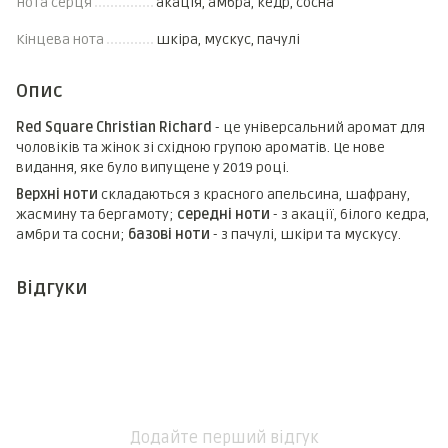
Нота серця
акація, амбра, кедр, сосна
Кінцева нота
шкіра, мускус, пачулі
Опис
Red Square Christian Richard
- це універсальний аромат для
чоловіків та жінок зі східною групою ароматів. Це нове
видання, яке було випущене у 2019 році.
Верхні ноти
складаються з красного апельсина, шафрану,
жасмину та бергамоту;
середні ноти
- з акації, білого кедра,
амбри та сосни;
базові ноти
- з пачулі, шкіри та мускусу.
Відгуки
Додайте перший відгук