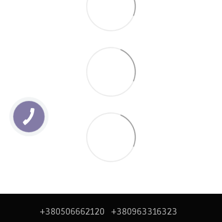
+380506662120
+380963316323