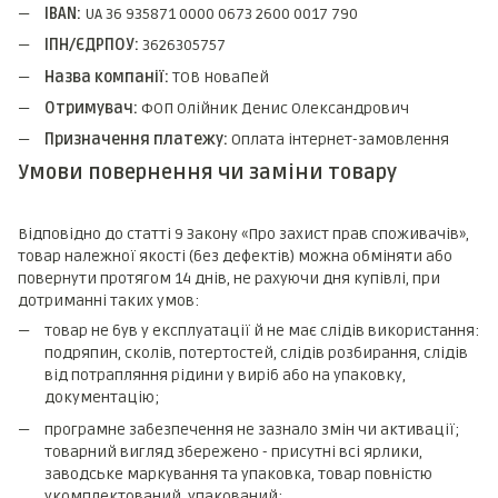
IBAN:
UA 36 935871 0000 0673 2600 0017 790
ІПН/ЄДРПОУ:
3626305757
Назва компанії:
ТОВ НоваПей
Отримувач:
ФОП Олійник Денис Олександрович
Призначення платежу:
Оплата інтернет-замовлення
Умови повернення чи заміни товару
Відповідно до статті 9 Закону «Про захист прав споживачів»,
товар належної якості (без дефектів) можна обміняти або
повернути протягом 14 днів, не рахуючи дня купівлі, при
дотриманні таких умов:
товар не був у експлуатації й не має слідів використання:
подряпин, сколів, потертостей, слідів розбирання, слідів
від потрапляння рідини у виріб або на упаковку,
документацію;
програмне забезпечення не зазнало змін чи активації;
товарний вигляд збережено - присутні всі ярлики,
заводське маркування та упаковка, товар повністю
укомплектований, упакований;