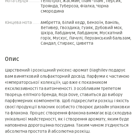
Нота серця
Геліотроп, Жасмин, Іланг-іланг, Персик,
Троянда, Тубероза, Фіалка, Чорна
смородина
Кінцева нота
Амбретта, Білий кедр, Бензоїн, Ваніль,
Ветивер, Гвоздика, Гуаяк, Дубовий мох,
Шкіра, Лабданум, Лабданум, Мускатний
горіх, Мускус, Пачулі, Перуанський бальзам,
Сандал, Стиракс, Циветта
Опис
Царствений і розкішний унісекс-аромат Diaghilev подарує
вам винятковий ольфакторний досвід. Парфуми є частиною
«Імператорської колекції», що вже є показником
ексклюзивності та витонченості. З особливим трепетом
творець елітного бренда, Roja Dove, ставиться до вибору
парфумерних компонентів. Щоб підкреслити розкіш і якість
своєї продукції власник особисто створює дизайн упаковки
та флакона. Процес створення флакона вимагає від склодува
унікальної майстерності, як і створення аромату, яким буде
наповнена дорогоцінна посудина. Таким чином з'єднується
абсолютна простота й абсолютна розкіш.