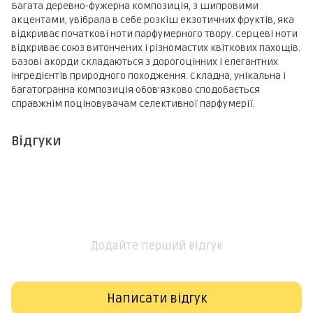
Багата деревно-фужерна композиція, з шипровими
акцентами, увібрала в себе розкіш екзотичних фруктів, яка
відкриває початкові ноти парфумерного твору. Серцеві ноти
відкриває союз витончених і різномастих квіткових пахощів.
Базові акорди складаються з дорогоцінних і елегантних
інгредієнтів природного походження. Складна, унікальна і
багатогранна композиція обов'язково сподобається
справжнім поціновувачам селективної парфумерії.
Відгуки
Додайте перший відгук
Написати відгук