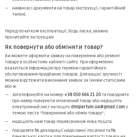
наявні всі документи на товар (інструкції, гарантійний
талон).
Перед початком експлуатації, будь ласка, уважно
прочитайте інструкцію!
Як повернути або обміняти товар?
Ви можете оформити заявку на повернення або ремонт
товару в особистому кабінеті сайту. При оформленні
вказується інформація про терміни гарантійного
обслуговування придбаних товарів. Для вашої зручності
можна відстежити виконання заявок за їхніми статусами.
Або ж:
зателефонуйте на номер
+38 050 666 21 20
та повідомте
про намір повернути оплачений товар або надішліть
електронний лист на пошту
dimparfum.ua@gmail.com
з
темою листа "Повернення або обмін товару";
надішліть нам товар перевізником Нова Пошта.
повідомте № декларації надісланої посилки та №
банківської картки для повернення вартості товару на