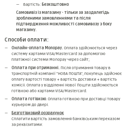
Вартість:
Безкоштовно
Самовивіз із магазину - тільки за заздалегідь
зробленими замовленнями та після
підтвердження можливості самовивозу з боку
магазину.
Способи оплати:
Онлайн-оплата Monopay.
Оплата здійснюється через
систему картами VISA/Mastercard за допомогою
платіжної системи Monopay через сайт;
Оплата при отриманні.
Після отримання товару в
транспортній компанії "НОВА ПОШТА", покупець здійснює
оплату вартості товару + вартість доставки + вартість
комicii. Оплата у відділенні Нової Пошти здійснюється
готівкою або картами VISA/Mastercard.
Оплата готівкою
. Оплата готівкою при доставці товару
курьером до двері.
Безготівковий розрахунок
Сплатити вартість замовлення банківським переказом
за реквізитами: