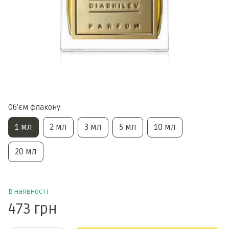
Обʼєм флакону
1 мл
2 мл
3 мл
5 мл
10 мл
20 мл
В наявності
473 грн