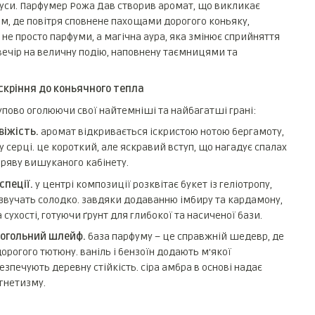
уси. Парфумер Рожа Дав створив аромат, що викликає
м, де повітря сповнене пахощами дорогого коньяку,
 не просто парфуми, а магічна аура, яка змінює сприйняття
ечір на величну подію, наповнену таємницями та
іскріння до коньячного тепла
e EDP
упово оголюючи свої найтемніші та найбагатші грані:
віжість.
аромат відкривається іскристою нотою бергамоту,
серці. це короткий, але яскравий вступ, що нагадує спалах
мряву вишуканого кабінету.
спеції.
у центрі композиції розквітає букет із геліотропу,
 звучать солодко. завдяки додаванню імбиру та кардамону,
 сухості, готуючи ґрунт для глибокої та насиченої бази.
когольний шлейф.
база парфуму – це справжній шедевр, де
дорогого тютюну. ваніль і бензоїн додають м'якої
езпечують деревну стійкість. сіра амбра в основі надає
гнетизму.