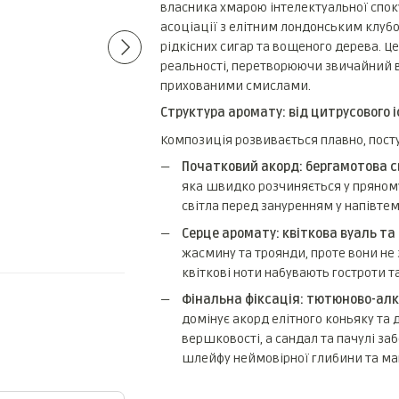
власника хмарою інтелектуальної спок
асоціації з елітним лондонським клубо
рідкісних сигар та вощеного дерева. Це
реальності, перетворюючи звичайний в
прихованими смислами.
Структура аромату: від цитрусового 
Roja Parfums Enigma
Louis Vuitton Meteor
Композиція розвивається плавно, пост
Parfum
594 грн
292 грн
Початковий акорд: бергамотова с
яка швидко розчиняється у пряному 
833 грн
світла перед зануренням у напівте
886 грн
Купити
Серце аромату: квіткова вуаль та 
жасмину та троянди, проте вони не
квіткові ноти набувають гостроти та
Фінальна фіксація: тютюново-ал
домінує акорд елітного коньяку та 
вершковості, а сандал та пачулі заб
шлейфу неймовірної глибини та ма