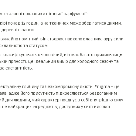
є еталонні показники нішевої парфумерії:
рі понад 12 годин, а на тканинах може зберігатися днями,
 деревні нюанси.
звичайно помітний. він створює навколо власника ауру сили
складністю та статусом.
 класифікується як чоловічий, він має багато прихильниць
кій пряності. це ідеальний вибір для холодного сезону та
ва елегантність.
лектуальну глибину та безкомпромісну якість. Enigma – це
 заяв, адже його присутність підкреслюється бездоганним
й для людини, чий характер поєднує в собі внутрішню силу
ише найкращих інгредієнтів, доступних у світі високої