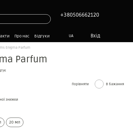
+380506662120
Вхід
UA
такти
Про нас
Відгуки
ums Enigma Parfum
gma Parfum
дгук
Порівняти
В бажання
ної знижки
л
20 мл