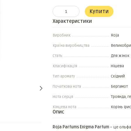
Купити
Характеристики
Виробник
Roja
Країна виробництва
Великобри
Стать
Для жінок
Класифікація
Нішева
Тип аромату
Східний
Початкова нота
Бергамот
Нота серця
Троянда, ге
Кінцева нота
Корінь ірис
Опис
Разом дешевше
Roja Parfums Enigma Parfum
– це ольфа