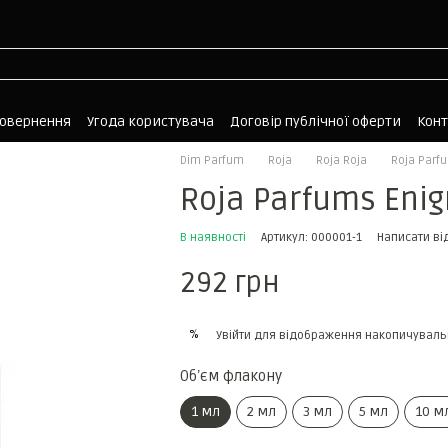
повернення
Угода користувача
Договір публічної оферти
Кон
Dim Parfum
Roja
Roja Roja
Roja Parf
Roja Parfums Eni
В наявності
Артикул: 000001-1
Написати ві
292 грн
%
Увійти
для відображення накопичуваль
Обʼєм флакону
1 мл
2 мл
3 мл
5 мл
10 м