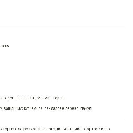
танія
ліотроп, іланг-іланг, жасмин, герань
у, ваніль, мускус, амбра, сандалове дерево, пачулі
кторна ода розкоші та загадковості, яка огортає свого