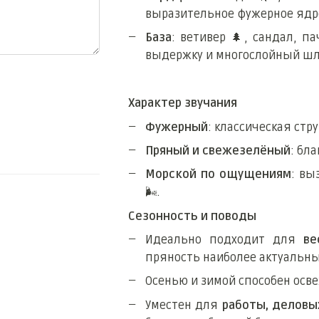
выразительное фужерное ядро
База
: ветивер
🌲
, сандал, п
выдержку и многослойный шл
Характер звучания
Фужерный
: классическая стр
Пряный и свежезелёный
: бл
Морской по ощущениям
: вы
🌬
️.
Сезонность и поводы
Идеально подходит для
ве
пряность наиболее актуальны
Осенью и зимой способен осве
Уместен для
работы, деловы