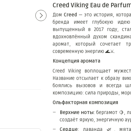
Creed Viking Eau de Parfu
Дом
Creed
— это история, котор
бренда имеет глубокую идею
выпущенный в 2017 году, ста
вдохновлённый духом скандина
Creed Viking Eau de Parfum
Thomas Kosmala No. 
аромат, который сочетает т
l'Amour edp, Франци
79 грн
современную энергию
🌊⚔
️.
410 грн
Концепция аромата
465 грн
489 грн
Купить
Creed Viking воплощает мужес
Название отсылает к образу вик
боялись вызовов и всегда ш
композицию: сила природы, морс
Ольфакторная композиция
Верхние ноты
: бергамот
🍋
, 
создаёт яркую, энергичную аур
Сердце
: лаванда
🌿
, мя