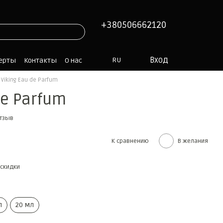
+380506662120
Вход
RU
ферты
Контакты
О нас
 Viking Eau de Parfum
de Parfum
отзыв
К сравнению
В желания
скидки
л
20 мл