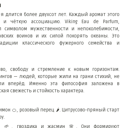
m
ая длится более двухсот лет. Каждый аромат этого
 и чёткую ассоциацию. Viking Eau de Parfum,
л символом мужественности и непоколебимости,
вских воинов и их силой покорять океаны. Это
4 Apres
радиции классического фужерного семейства и
я
тво, свободу и стремление к новым горизонтам.
ингов — людей, которые жили на грани стихий, не
ли вперёд. Именно эта философия заложена в
кая свежесть и стойкость характера.
лимон
🍊
, розовый перец
🌶
️. Цитрусово-пряный старт
у.
та
🌱
, гвоздика и жасмин
🌸
. Они формируют