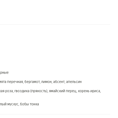
ерные
ята перечная, бергамот, лимон, абсент, апельсин
кая роза, гвоздика (пряность), ямайский перец, корень ириса,
елый мускус, бобы тонка