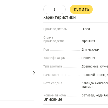
Купить
Характеристики
Производитель
Creed
Страна
производства
Франция
Пол
Для мужчин
Класификация
Нишевая
Тип аромата
Древесные, фуж
Начальная нота
Розовый перец, м
Нота сердца
Лаванда, болгарс
жасмин
Вместе дешевле
Конечная ноча
Ветивер, кедр, б
Описание