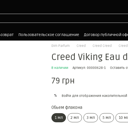
возврат
Пользовательское соглашение
Договор публичной о
Dim Parfum
Creed
Creed Creed
Creed
Creed Viking Eau 
В наличии
Артикул: 00000628-1
Оставить 
79 грн
%
Войти
для отображения накопительной 
Обьем флакона
1 мл
2 мл
3 мл
5 мл
10 м