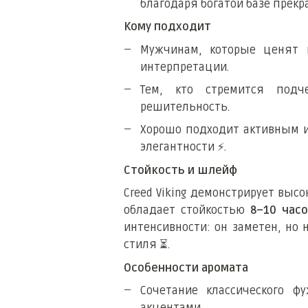
благодаря богатой базе прекр
Кому подходит
Мужчинам, которые ценят 
интерпретации.
Тем, кто стремится подч
решительность.
Хорошо подходит активным 
элегантности
⚡
.
Стойкость и шлейф
Creed Viking демонстрирует выс
обладает стойкостью
8–10 часо
интенсивности: он заметен, но 
стиля
⏳
.
Особенности аромата
Сочетание классического ф
акцентами.