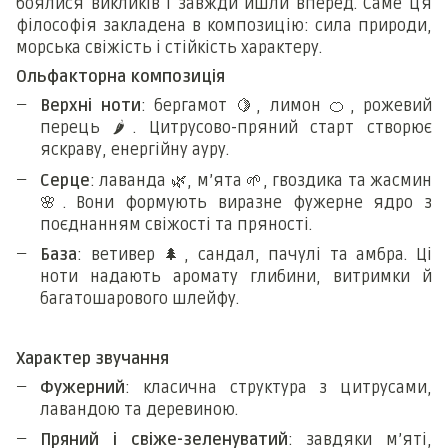
боялися викликів і завжди йшли вперед. Саме ця
філософія закладена в композицію: сила природи,
морська свіжість і стійкість характеру.
Ольфакторна композиція
Верхні ноти
: бергамот
🍋
, лимон
🍊
, рожевий
перець
🌶
️. Цитрусово-пряний старт створює
яскраву, енергійну ауру.
Серце
: лаванда
🌿
, м’ята
🌱
, гвоздика та жасмин
🌸
. Вони формують виразне фужерне ядро з
поєднанням свіжості та пряності.
База
: ветивер
🌲
, сандал, пачулі та амбра. Ці
ноти надають аромату глибини, витримки й
багатошарового шлейфу.
Характер звучання
Фужерний
: класична структура з цитрусами,
лавандою та деревиною.
Пряний і свіже-зеленуватий
: завдяки м’яті,