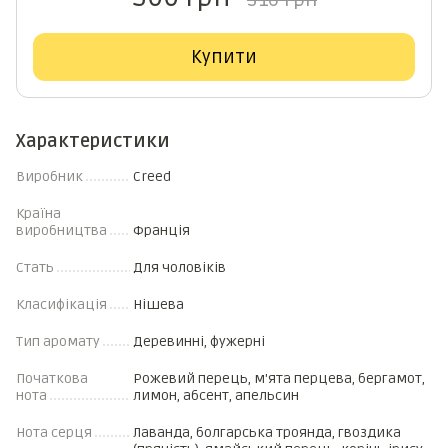
316 грн
Купити
Характеристики
Виробник
Creed
Країна
виробництва
Франція
Стать
Для чоловіків
Класифікація
Нішева
Тип аромату
Деревинні, фужерні
Початкова
Рожевий перець, м'ята перцева, бергамот,
нота
лимон, абсент, апельсин
Нота серця
Лаванда, болгарська троянда, гвоздика