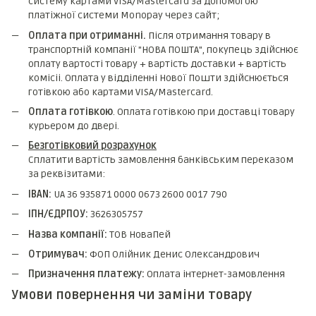
систему картами VISA/Mastercard за допомогою
платіжної системи Monopay через сайт;
Оплата при отриманні.
Після отримання товару в
транспортній компанії "НОВА ПОШТА", покупець здійснює
оплату вартості товару + вартість доставки + вартість
комicii. Оплата у відділенні Нової Пошти здійснюється
готівкою або картами VISA/Mastercard.
Оплата готівкою
. Оплата готівкою при доставці товару
курьером до двері.
Безготівковий розрахунок
Сплатити вартість замовлення банківським переказом
за реквізитами:
IBAN:
UA 36 935871 0000 0673 2600 0017 790
ІПН/ЄДРПОУ:
3626305757
Назва компанії:
ТОВ НоваПей
Отримувач:
ФОП Олійник Денис Олександрович
Призначення платежу:
Оплата інтернет-замовлення
Умови повернення чи заміни товару