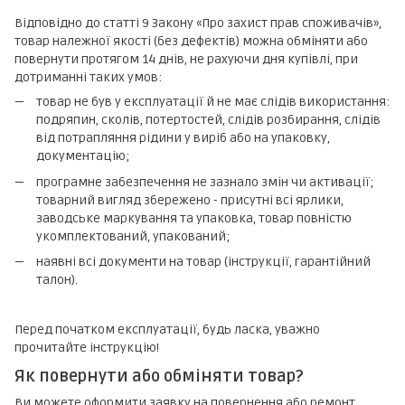
Відповідно до статті 9 Закону «Про захист прав споживачів»,
товар належної якості (без дефектів) можна обміняти або
повернути протягом 14 днів, не рахуючи дня купівлі, при
дотриманні таких умов:
товар не був у експлуатації й не має слідів використання:
подряпин, сколів, потертостей, слідів розбирання, слідів
від потрапляння рідини у виріб або на упаковку,
документацію;
програмне забезпечення не зазнало змін чи активації;
товарний вигляд збережено - присутні всі ярлики,
заводське маркування та упаковка, товар повністю
укомплектований, упакований;
наявні всі документи на товар (інструкції, гарантійний
талон).
Перед початком експлуатації, будь ласка, уважно
прочитайте інструкцію!
Як повернути або обміняти товар?
Ви можете оформити заявку на повернення або ремонт