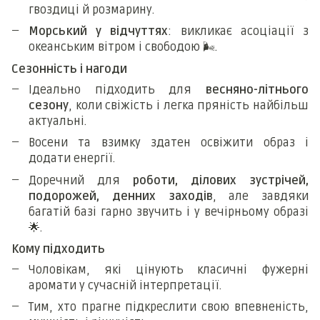
гвоздиці й розмарину.
Морський у відчуттях
: викликає асоціації з
океанським вітром і свободою
🌬
️.
Сезонність і нагоди
Ідеально підходить для
весняно-літнього
сезону
, коли свіжість і легка пряність найбільш
актуальні.
Восени та взимку здатен освіжити образ і
додати енергії.
Доречний для
роботи, ділових зустрічей,
подорожей, денних заходів
, але завдяки
багатій базі гарно звучить і у вечірньому образі
🌟
.
Кому підходить
Чоловікам, які цінують класичні фужерні
аромати у сучасній інтерпретації.
Тим, хто прагне підкреслити свою впевненість,