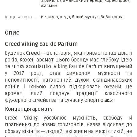
(пряність), ямайський перець, корінь ірису,
жасмин
Кінцева нота
Ветивер, кедр, білий мускус, боби тонка
Опис
Creed Viking Eau de Parfum
Будинок
Creed
— це історія, яка триває понад двісті
років. Кожен аромат цього бренду має глибоку ідею
та чітку асоціацію. Viking Eau de Parfum випущений
у 2017 році, став символом мужності та
непохитності, натхненний духом скандинавських
воїнів і їхньою силою підкорювати океани. Це
аромат, який поєднує традиції класичного
фужерного сімейства та сучасну енергію
🌊⚔
️.
Концепція аромату
Creed Viking уособлює мужність, свободу й
прагнення до нових горизонтів. Назва відсилає до
образу вікінгів — людей, які жили на межі стихій, не