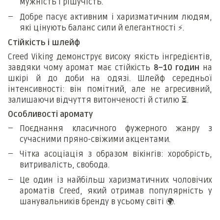
мужність і рішучість.
Добре пасує активним і харизматичним людям,
які цінують баланс сили й елегантності
⚡
.
Стійкість і шлейф
Creed Viking демонструє високу якість інгредієнтів,
завдяки чому аромат має стійкість
8–10 годин
на
шкірі й до доби на одязі. Шлейф середньої
інтенсивності: він помітний, але не агресивний,
залишаючи відчуття витонченості й стилю
⏳
.
Особливості аромату
Поєднання класичного фужерного жанру з
сучасними пряно-свіжими акцентами.
Чітка асоціація з образом вікінгів: хоробрість,
витривалість, свобода.
Це один із найбільш харизматичних чоловічих
ароматів Creed, який отримав популярність у
шанувальників бренду в усьому світі
🌍
.