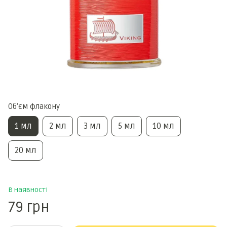
Обʼєм флакону
1 мл
2 мл
3 мл
5 мл
10 мл
20 мл
В наявності
79 грн