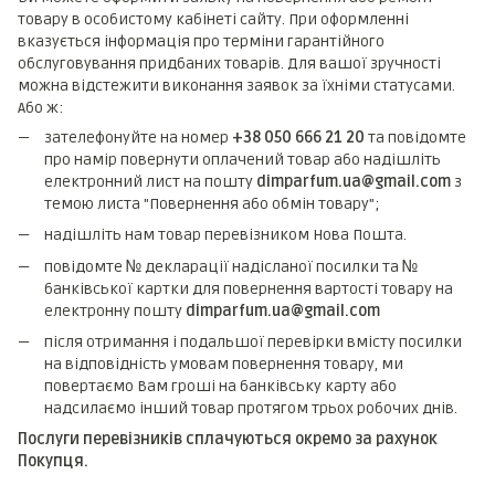
товару в особистому кабінеті сайту. При оформленні
вказується інформація про терміни гарантійного
обслуговування придбаних товарів. Для вашої зручності
можна відстежити виконання заявок за їхніми статусами.
Або ж:
зателефонуйте на номер
+38 050 666 21 20
та повідомте
про намір повернути оплачений товар або надішліть
електронний лист на пошту
dimparfum.ua@gmail.com
з
темою листа "Повернення або обмін товару";
надішліть нам товар перевізником Нова Пошта.
повідомте № декларації надісланої посилки та №
банківської картки для повернення вартості товару на
електронну пошту
dimparfum.ua@gmail.com
після отримання і подальшої перевірки вмісту посилки
на відповідність умовам повернення товару, ми
повертаємо Вам гроші на банківську карту або
надсилаємо інший товар протягом трьох робочих днів.
Послуги перевізників сплачуються окремо за рахунок
Покупця.