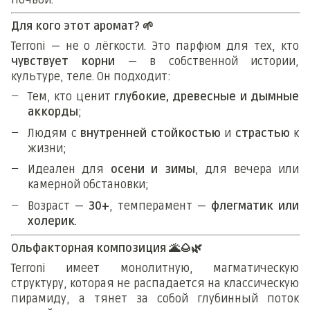
почвой.
Для кого этот аромат?
🌱
Terroni — не о лёгкости. Это парфюм для тех, кто
чувствует корни
— в собственной истории,
культуре, теле. Он подходит:
Тем, кто ценит
глубокие, древесные и дымные
аккорды
;
Людям с
внутренней стойкостью
и
страстью
к
жизни;
Идеален для
осени и зимы
, для вечера или
камерной обстановки;
Возраст —
30+
, темперамент —
флегматик или
холерик
.
Ольфакторная композиция
🌋🌰🌿
Terroni имеет монолитную, магматическую
структуру, которая не распадается на классическую
пирамиду, а тянет за собой глубинный поток