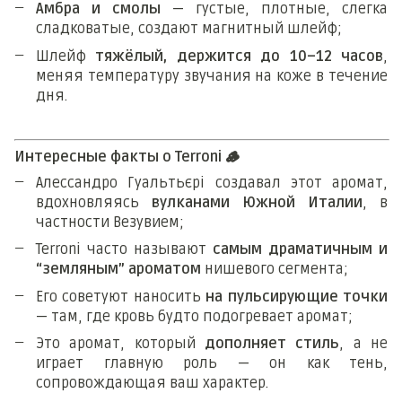
Амбра и смолы
— густые, плотные, слегка
сладковатые, создают магнитный шлейф;
Шлейф
тяжёлый, держится до 10–12 часов
,
меняя температуру звучания на коже в течение
дня.
Интересные факты о Terroni
🪵
Алессандро Гуальтьєрі создавал этот аромат,
вдохновляясь
вулканами Южной Италии
, в
частности Везувием;
Terroni часто называют
самым драматичным и
“земляным” ароматом
нишевого сегмента;
Его советуют наносить
на пульсирующие точки
— там, где кровь будто подогревает аромат;
Это аромат, который
дополняет стиль
, а не
играет главную роль — он как тень,
сопровождающая ваш характер.