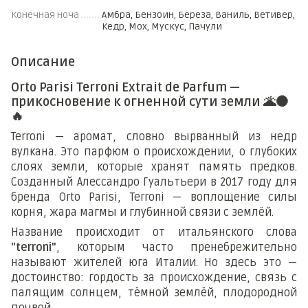
Конечная ноча
Амбра, Бензоин, Береза, Ваниль, Ветивер,
Кедр, Мох, Мускус, Пачули
Описание
Orto Parisi Terroni Extrait de Parfum —
прикосновение к огненной сути земли 🌋🌑
🔥
Terroni — аромат, словно вырванный из недр
вулкана. Это парфюм о происхождении, о глубоких
слоях земли, которые хранят память предков.
Созданный Алессандро Гуальтьери в 2017 году для
бренда Orto Parisi, Terroni — воплощение силы
корня, жара магмы и глубинной связи с землёй.
Название происходит от итальянского слова
"terroni"
, которым часто пренебрежительно
называют жителей юга Италии. Но здесь это —
достоинство: гордость за происхождение, связь с
палящим солнцем, тёмной землёй, плодородной