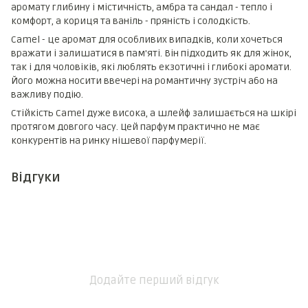
аромату глибину і містичність, амбра та сандал - тепло і
комфорт, а кориця та ваніль - пряність і солодкість.
Camel - це аромат для особливих випадків, коли хочеться
вражати і залишатися в пам'яті. Він підходить як для жінок,
так і для чоловіків, які люблять екзотичні і глибокі аромати.
Його можна носити ввечері на романтичну зустріч або на
важливу подію.
Стійкість Camel дуже висока, а шлейф залишається на шкірі
протягом довгого часу. Цей парфум практично не має
конкурентів на ринку нішевої парфумерії.
Відгуки
Додайте перший відгук