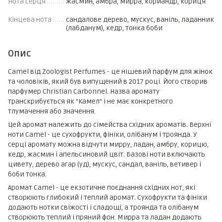
Нота серця
жасмин, амбра, мирра, кориандр, кориця
Кінцева нота
сандалове дерево, мускус, ваніль, ладанник
(лабданум), кедр, тонка боби
Опис
Camel від Zoologist Perfumes - це нішевий парфум для жінок
та чоловіків, який був випущений в 2017 році. Його створив
парфумер Christian Carbonnel. Назва аромату
транскрибується як "Камел" і не має конкретного
тлумачення або значення.
Цей аромат належить до сімейства східних ароматів. Верхні
ноти Camel - це сухофрукти, фініки, олібанум і троянда. У
серці аромату можна відчути мирру, ладан, амбру, корицю,
кедр, жасмин і апельсиновий цвіт. Базові ноти включають
цивету, дерево агар (уд), мускус, сандал, ваніль, ветивер і
боби тонка.
Аромат Camel - це екзотичне поєднання східних нот, які
створюють глибокий і теплий аромат. Сухофрукти та фініки
додають нотки свіжості і сладощі, а троянда та олібанум
створюють теплий і пряний фон. Мирра та ладан додають