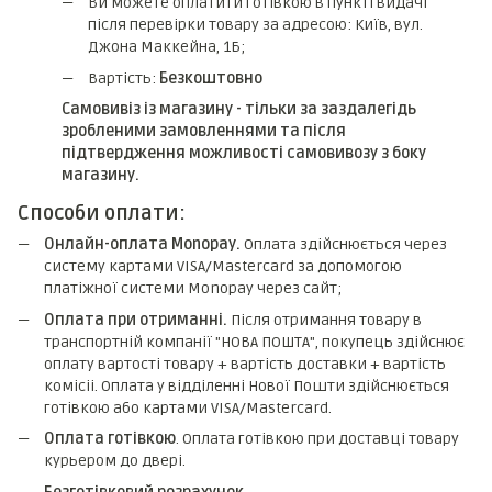
Ви можете оплатити готівкою в пункті видачі
після перевірки товару за адресою: Київ, вул.
Джона Маккейна, 1Б;
Вартість:
Безкоштовно
Самовивіз із магазину - тільки за заздалегідь
зробленими замовленнями та після
підтвердження можливості самовивозу з боку
магазину.
Способи оплати:
Онлайн-оплата Monopay.
Оплата здійснюється через
систему картами VISA/Mastercard за допомогою
платіжної системи Monopay через сайт;
Оплата при отриманні.
Після отримання товару в
транспортній компанії "НОВА ПОШТА", покупець здійснює
оплату вартості товару + вартість доставки + вартість
комicii. Оплата у відділенні Нової Пошти здійснюється
готівкою або картами VISA/Mastercard.
Оплата готівкою
. Оплата готівкою при доставці товару
курьером до двері.