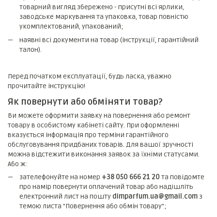
товарний вигляд збережено - присутні всі ярлики,
заводське маркування та упаковка, товар повністю
укомплектований, упакований;
наявні всі документи на товар (інструкції, гарантійний
талон).
Перед початком експлуатації, будь ласка, уважно
прочитайте інструкцію!
Як повернути або обміняти товар?
Ви можете оформити заявку на повернення або ремонт
товару в особистому кабінеті сайту. При оформленні
вказується інформація про терміни гарантійного
обслуговування придбаних товарів. Для вашої зручності
можна відстежити виконання заявок за їхніми статусами.
Або ж:
зателефонуйте на номер
+38 050 666 21 20
та повідомте
про намір повернути оплачений товар або надішліть
електронний лист на пошту
dimparfum.ua@gmail.com
з
темою листа "Повернення або обмін товару";