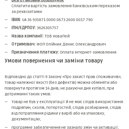
Безготівковий розрахунок
Сплатити вартість замовлення банківським переказом
за реквізитами:
IBAN:
UA 36 935871 0000 0673 2600 0017 790
ІПН/ЄДРПОУ:
3626305757
Назва компанії:
ТОВ НоваПей
Отримувач:
ФОП Олійник Денис Олександрович
Призначення платежу:
Оплата інтернет-замовлення
Умови повернення чи заміни товару
Відповідно до статті 9 Закону «Про захист прав споживачів»,
товар належної якості (без дефектів) можна обміняти або
повернути протягом 14 днів, не рахуючи дня купівлі, при
дотриманні таких умов:
товар не був у експлуатації й не має слідів використання:
подряпин, сколів, потертостей, слідів розбирання, слідів
від потрапляння рідини у виріб або на упаковку,
документацію;
програмне забезпечення не зазнало змін чи активації;