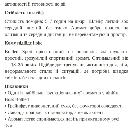
активності й готовності до дії.
Стійкість і шлейф
Стійкість помірна: 5–7 годин на шкірі. Шлейф легкий або
середній, чистий, без тиску. Аромат добре працює на
близькій та середній дистанції, не перевантажуючи простір.
Кому підійде і вік
Bottled Sport орієнтований на чоловіків, які шукають
простий, зрозумілий спортивний аромат. Оптимальний вік
—
18–35 років
. Підійде для тренувань, активного дня, літа,
неформального стилю й ситуацій, де потрібна швидка
свіжість без складних нюансів.
Цікавинки
• Один із найбільш “функціональних” ароматів у лінійці
Boss Bottled
• Грейпфрут використаний сухо, без фруктової солодкості
• Лаванда працює як стабілізатор, а не як акцент
• Аромат легко сприймається навіть при активному русі
🏃
‍♂️