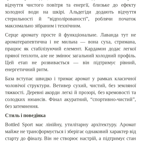
відчуття чистого повітря та енергії, близьке до ефекту
холодної води на шкірі. Альдегіди додають відчуття
стерильності й “відполірованості”, роблячи початок
максимально зібраним і технічним.
Серце аромату просте й функціональне. Лаванда тут не
ароматерапевтична і не мильна — вона суха, стримана,
працює як стабілізуючий елемент. Кардамон додає легкої
пряної теплоти, але не змінює загальний холодний профіль.
Цей етап не розвивається — він підтримує рівний,
енергетичний ритм.
База вступає швидко і тримає аромат у рамках класичної
чоловічої структури. Ветивер сухий, чистий, без земляної
тяжкості. Деревні акорди легкі й прозорі, без кремовості та
солодких нюансів. Фінал акуратний, “спортивно-чистий”,
без затемнення.
Стиль і поведінка
Bottled Sport має лінійну, утилітарну архітектуру. Аромат
майже не трансформується і зберігає однаковий характер від
старту до фіналу. Він не створює настрій, а підтримує стан