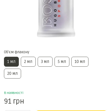
Обʼєм флакону
1 мл
2 мл
3 мл
5 мл
10 мл
20 мл
В наявності
91 грн