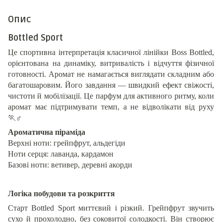
Опис
Bottled Sport
Це спортивна інтерпретація класичної лінійки Boss Bottled,
орієнтована на динаміку, витривалість і відчуття фізичної
готовності. Аромат не намагається виглядати складним або
багатошаровим. Його завдання — швидкий ефект свіжості,
чистоти й мобілізації. Це парфум для активного ритму, коли
аромат має підтримувати темп, а не відволікати від руху
🏃
‍♂️
Ароматична піраміда
Верхні ноти: грейпфрут, альдегіди
Ноти серця: лаванда, кардамон
Базові ноти: ветивер, деревні акорди
Логіка побудови та розкриття
Старт Bottled Sport миттєвий і різкий. Грейпфрут звучить
сухо й прохолодно, без соковитої солодкості. Він створює