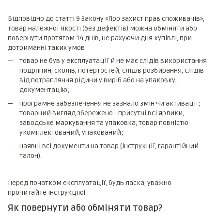
Відповідно до статті 9 Закону «Про захист прав споживачів»,
товар належної якості (без дефектів) можна обміняти або
повернути протягом 14 днів, не рахуючи дня купівлі, при
дотриманні таких умов:
товар не був у експлуатації й не має слідів використання:
подряпин, сколів, потертостей, слідів розбирання, слідів
від потрапляння рідини у виріб або на упаковку,
документацію;
програмне забезпечення не зазнало змін чи активації;
товарний вигляд збережено - присутні всі ярлики,
заводське маркування та упаковка, товар повністю
укомплектований, упакований;
наявні всі документи на товар (інструкції, гарантійний
талон).
Перед початком експлуатації, будь ласка, уважно
прочитайте інструкцію!
Як повернути або обміняти товар?