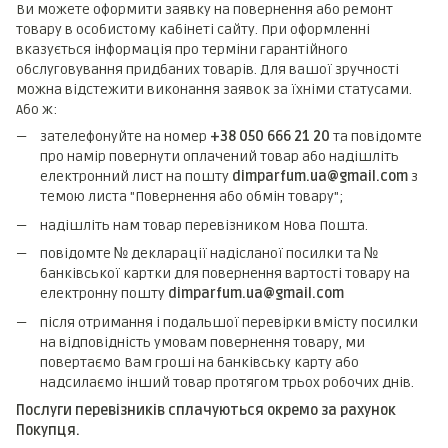
Ви можете оформити заявку на повернення або ремонт
товару в особистому кабінеті сайту. При оформленні
вказується інформація про терміни гарантійного
обслуговування придбаних товарів. Для вашої зручності
можна відстежити виконання заявок за їхніми статусами.
Або ж:
зателефонуйте на номер
+38 050 666 21 20
та повідомте
про намір повернути оплачений товар або надішліть
електронний лист на пошту
dimparfum.ua@gmail.com
з
темою листа "Повернення або обмін товару";
надішліть нам товар перевізником Нова Пошта.
повідомте № декларації надісланої посилки та №
банківської картки для повернення вартості товару на
електронну пошту
dimparfum.ua@gmail.com
після отримання і подальшої перевірки вмісту посилки
на відповідність умовам повернення товару, ми
повертаємо Вам гроші на банківську карту або
надсилаємо інший товар протягом трьох робочих днів.
Послуги перевізників сплачуються окремо за рахунок
Покупця.