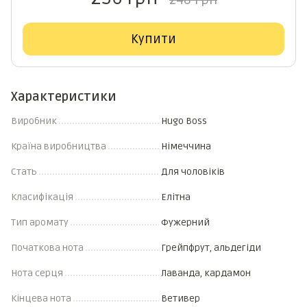
248 грн
Купити
Характеристики
Виробник
Hugo Boss
Країна виробництва
Німеччина
Стать
Для чоловіків
Класифікація
Елітна
Тип аромату
Фужерний
Початкова нота
Грейпфрут, альдегіди
Нота серця
Лаванда, кардамон
Кінцева нота
Ветивер