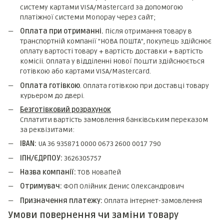
систему картами VISA/Mastercard за допомогою
платіжної системи Monopay через сайт;
Оплата при отриманні.
Після отримання товару в
транспортній компанії "НОВА ПОШТА", покупець здійснює
оплату вартості товару + вартість доставки + вартість
комicii. Оплата у відділенні Нової Пошти здійснюється
готівкою або картами VISA/Mastercard.
Оплата готівкою
. Оплата готівкою при доставці товару
курьером до двері.
Безготівковий розрахунок
Сплатити вартість замовлення банківським переказом
за реквізитами:
IBAN:
UA 36 935871 0000 0673 2600 0017 790
ІПН/ЄДРПОУ:
3626305757
Назва компанії:
ТОВ НоваПей
Отримувач:
ФОП Олійник Денис Олександрович
Призначення платежу:
Оплата інтернет-замовлення
Умови повернення чи заміни товару