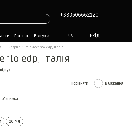
+380506662120
Вхід
UA
такти
Про нас
Відгуки
я
Sospiro Purple Accento edp, Італія
ento edp, Італія
відгук
Порівняти
В бажання
ної знижки
л
20 мл