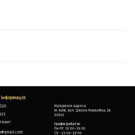
 інформація
120
Юридична адреса
м. Київ, вул. Джона Маккейна, 1Б
323
01042
и вам?
Графік роботи:
Пн-Пт: 10:00–19:00
a@gmail.com
Сб - 12:00–18:00