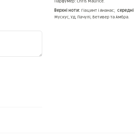
Парфумер: Chris Maurice.
Верхні ноти:
Гіацинт і Ананас;
середні
Мускус, Уд, Пачулі, Ветивер та Амбра.