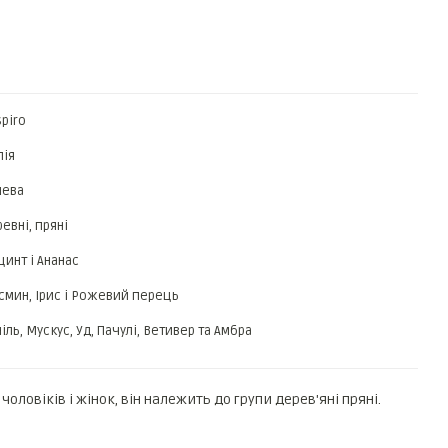
piro
лія
шева
евні, пряні
цинт і Ананас
смин, Ірис і Рожевий перець
іль, Мускус, Уд, Пачулі, Ветивер та Амбра
оловіків і жінок, він належить до групи дерев'яні пряні.