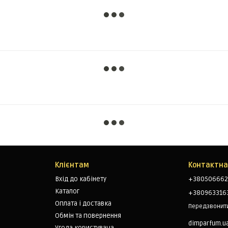
Клієнтам
Контактна
Вхід до кабінету
+380506662
Каталог
+380963316
Оплата і доставка
Передзвонит
Обмін та повернення
dimparfum.u