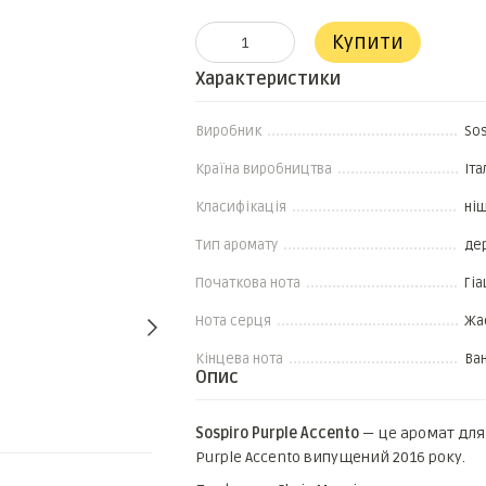
Купити
Характеристики
Виробник
Sos
Країна виробництва
Іта
Класифікація
ні
Тип аромату
дер
Початкова нота
Гіа
Нота серця
Жа
Кінцева нота
Ван
Опис
Sospiro Purple Accento
— це аромат для ч
Purple Accento випущений 2016 року.